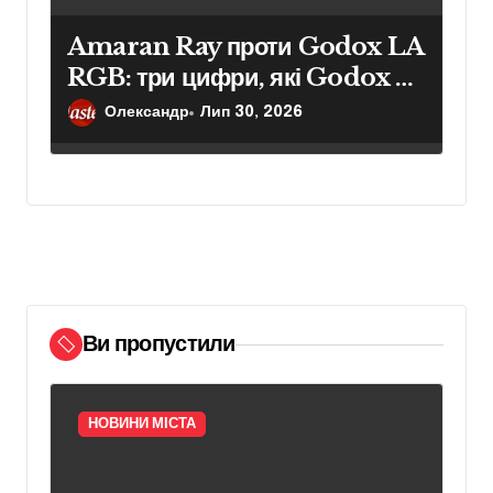
Amaran Ray проти Godox LA
RGB: три цифри, які Godox не
показує в специфікаціях
Олександр
Лип 30, 2026
Ви пропустили
НОВИНИ МІСТА