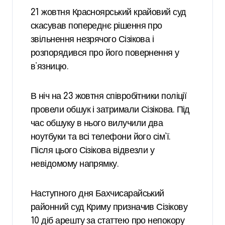
21 жовтня Красноярський крайовий суд
скасував попереднє рішення про
звільнення незрячого Сізікова і
розпорядився про його повернення у
в’язницю.
В ніч на 23 жовтня співробітники поліції
провели обшук і затримали Сізікова. Під
час обшуку в нього вилучили два
ноутбуки та всі телефони його сім’ї.
Після цього Сізікова відвезли у
невідомому напрямку.
Наступного дня Бахчисарайський
районний суд Криму призначив Сізікову
10 діб арешту за статтею про непокору