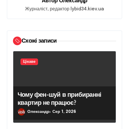
Автор
Олександр
а
Журналіст, редактор lybid34.kiev.ua
п
и
с
Схожі записи
і
в
Цікаве
Чому фен-шуй в прибиранні
квартир не працює?
Олександр
Сер 1, 2026