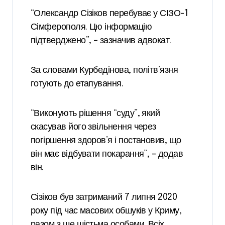
“Олександр Сізіков перебуває у СІЗО-1
Сімферополя. Цю інформацію
підтверджено”, – зазначив адвокат.
За словами Курбедінова, політв’язня
готують до етапування.
“Виконують рішення “суду”, який
скасував його звільнення через
погіршення здоров’я і постановив, що
він має відбувати покарання”, – додав
він.
Сізіков був затриманий 7 липня 2020
року під час масових обшуків у Криму,
разом з ще шістьма особами. Всіх