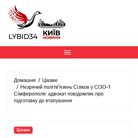
Перейти
до
вмісту
Домашня
Цікаве
Незрячий політвʼязень Сізіков у СІЗО-1
Сімферополя: адвокат повідомляє про
підготовку до етапування
Цікаве