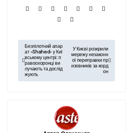
Н
Безпілотний апар
У Києві розкрили
а
ат «Shahed» у Киї
мережу незаконн
вському центрі: п
ої переправки пр
в
равоохоронці ви
изовників за корд
лучають та дослід
і
он
жують
г
а
ц
і
я
з