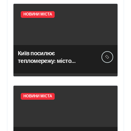
НОВИНИ МІСТА
Київ посилює
тепломережу: місто
спільно з Агентством
відновлення
законтрактували резервні
потужності понад 1,5 ГВт
НОВИНИ МІСТА