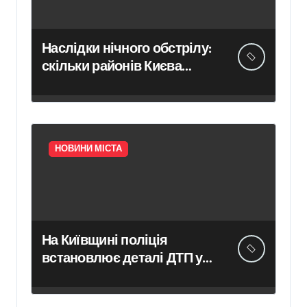
Наслідки нічного обстрілу:
скільки районів Києва
зазнали ударів
НОВИНИ МІСТА
На Київщині поліція
встановлює деталі ДТП у
селі Щербаки, де
травмувалися двоє дітей