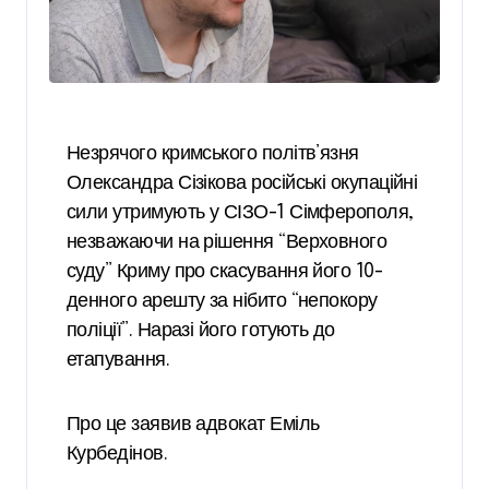
Незрячого кримського політв’язня
Олександра Сізікова російські окупаційні
сили утримують у СІЗО-1 Сімферополя,
незважаючи на рішення “Верховного
суду” Криму про скасування його 10-
денного арешту за нібито “непокору
поліції”. Наразі його готують до
етапування.
Про це заявив адвокат Еміль
Курбедінов.