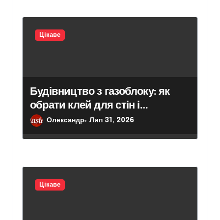
Цікаве
Будівництво з газоблоку: як
обрати клей для стін і
кріплення гіпсокартону
Олександр
Лип 31, 2026
Цікаве