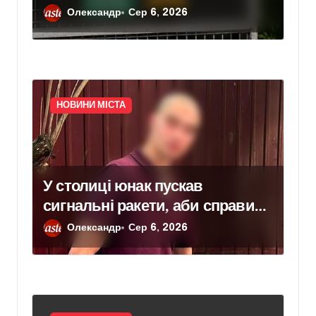
Олександр
Сер 6, 2026
НОВИНИ МІСТА
У столиці юнак пускав
сигнальні ракети, аби справити
враження на дівчат: тепер йому
Олександр
Сер 6, 2026
загрожує підозра