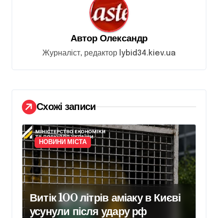
і
я
з
Автор
Олександр
а
Журналіст, редактор lybid34.kiev.ua
п
и
с
Схожі записи
і
в
НОВИНИ МІСТА
Витік 100 літрів аміаку в Києві
усунули після удару рф