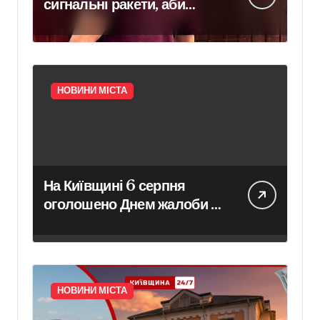
сигнальні ракети, аби
справити враження на
дівчат: тепер йому
загрожує підозра
НОВИНИ МІСТА
На Київщині 6 серпня
оголошено Днем жалоби за
загиблими внаслідок
нічного обстрілу
НОВИНИ МІСТА