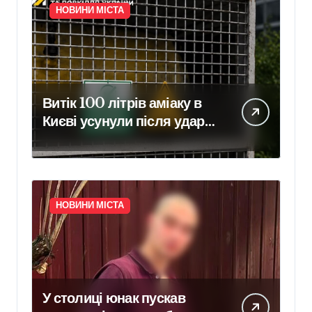
НОВИНИ МІСТА
Витік 100 літрів аміаку в
Києві усунули після удару
рф
НОВИНИ МІСТА
У столиці юнак пускав