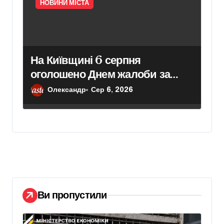
НОВИНИ МІСТА
На Київщині 6 серпня
оголошено Днем жалоби за
загиблими внаслідок нічного
Олександр
Сер 6, 2026
обстрілу
Ви пропустили