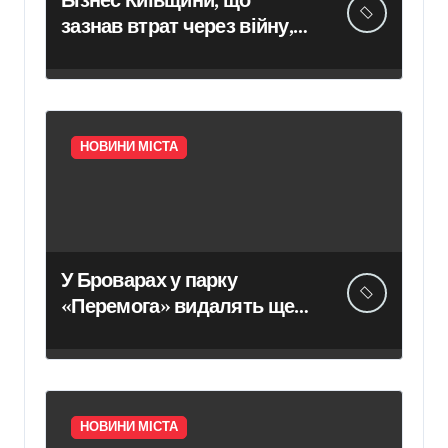
Бізнес Київщини, що
зазнав втрат через війну,
може розраховувати на
компенсацію понад 400
тис. грн
НОВИНИ МІСТА
У Броварах у парку
«Перемога» видалять ще
20 дерев, уражених
небезпечним шкідником
НОВИНИ МІСТА