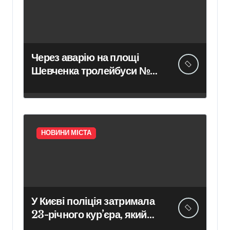
Через аварію на площі
Шевченка тролейбуси №6,
32 та 33 курсують із
затримкою
НОВИНИ МІСТА
У Києві поліція затримала
23-річного кур’єра, який
забрав у пенсіонерки $18