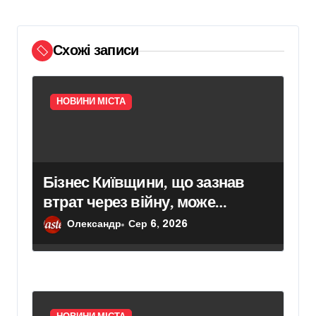
и
с
Схожі записи
і
в
НОВИНИ МІСТА
Бізнес Київщини, що зазнав
втрат через війну, може
розраховувати на компенсацію
Олександр
Сер 6, 2026
понад 400 тис. грн