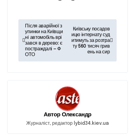
Н
Після аварійної з
Київську посадов
а
упинки на Київщи
ицю інтернату суд
ні автомобіль врі
итимуть за розтра
в
зався в дерево: є
ту 560 тисяч грив
постраждалі — Ф
і
ень на сир
ОТО
г
а
ц
і
я
з
Автор
Олександр
а
Журналіст, редактор lybid34.kiev.ua
п