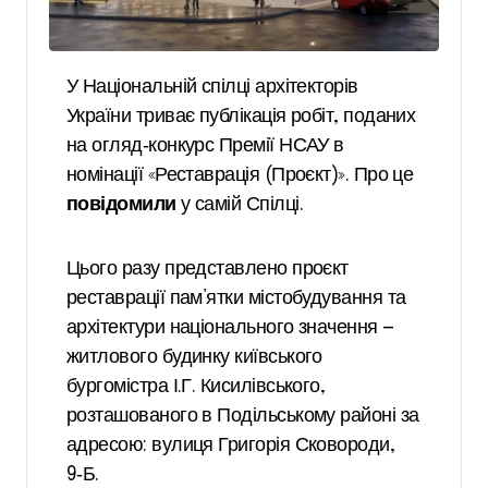
У Національній спілці архітекторів
України триває публікація робіт, поданих
на огляд‑конкурс Премії НСАУ в
номінації «Реставрація (Проєкт)». Про це
повідомили
у самій Спілці.
Цього разу представлено проєкт
реставрації пам’ятки містобудування та
архітектури національного значення —
житлового будинку київського
бургомістра І.Г. Кисилівського,
розташованого в Подільському районі за
адресою: вулиця Григорія Сковороди,
9‑Б.