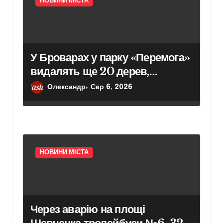
НОВИНИ МІСТА
У Броварах у парку «Перемога»
видалять ще 20 дерев,
уражених небезпечним
Олександр
Сер 6, 2026
шкідником
НОВИНИ МІСТА
Через аварію на площі