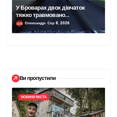
У Броварах двох дівчаток
тяжко травмовано
електричним струмом
Олександр
Сер 8, 2026
Ви пропустили
НОВИНИ МІСТА