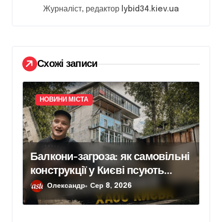
а
Журналіст, редактор lybid34.kiev.ua
п
и
с
Схожі записи
і
в
НОВИНИ МІСТА
Балкони-загроза: як самовільні
конструкції у Києві псують
фасади будинків і ставлять під
Олександр
Сер 8, 2026
ризик сусідів