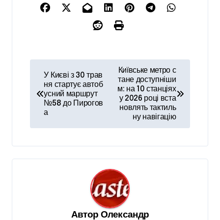
Н
Київське метро с
У Києві з 30 трав
а
тане доступніши
ня стартує автоб
м: на 10 станціях
усний маршрут
в
у 2026 році вста
№58 до Пирогов
новлять тактиль
і
а
ну навігацію
г
а
ц
і
я
з
Автор
Олександр