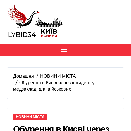
Перейти
до
вмісту
Домашня
НОВИНИ МІСТА
Обурення в Києві через інцидент у
медзакладі для військових
НОВИНИ МІСТА
Обурення в Києві через