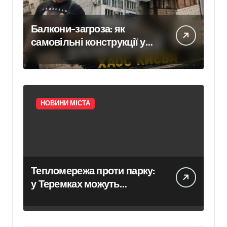
Балкони-загроза: як
самовільні конструкції у
Києві псують фасади
будинків і ставлять під
ризик сусідів
НОВИНИ МІСТА
Тепломережа проти парку:
у Теремках можуть
знищити 600 дерев