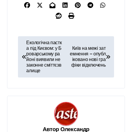
Н
Екологічна пастк
а
а під Києвом: у Б
Київ на межі зат
роварському ра
емнення — опубл
в
йоні виявили не
іковано нові гра
законне сміттєзв
фіки відключень
і
алище
г
а
ц
і
я
з
Автор
Олександр