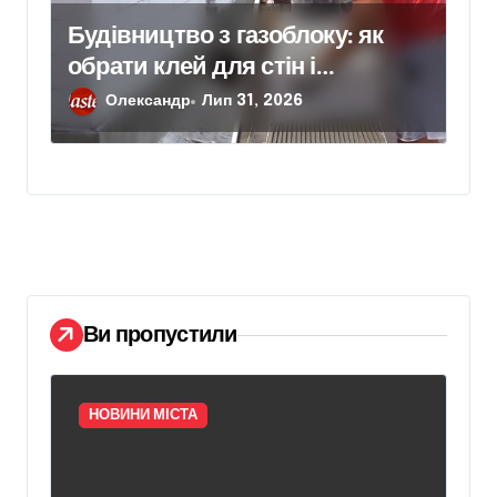
Будівництво з газоблоку: як
обрати клей для стін і
кріплення гіпсокартону
Олександр
Лип 31, 2026
Ви пропустили
НОВИНИ МІСТА