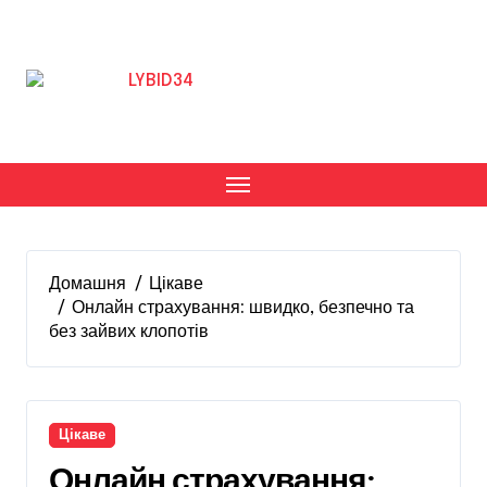
Перейти
до
вмісту
Домашня
Цікаве
Онлайн страхування: швидко, безпечно та
без зайвих клопотів
Цікаве
Онлайн страхування: