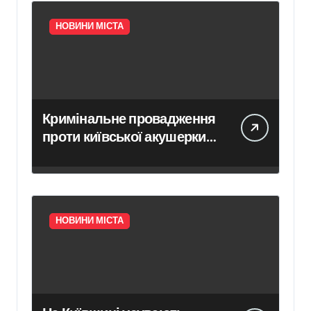
НОВИНИ МІСТА
Кримінальне провадження
проти київської акушерки-
гінеколога через
переривання вагітності
внаслідок хірургічного
втручання
НОВИНИ МІСТА