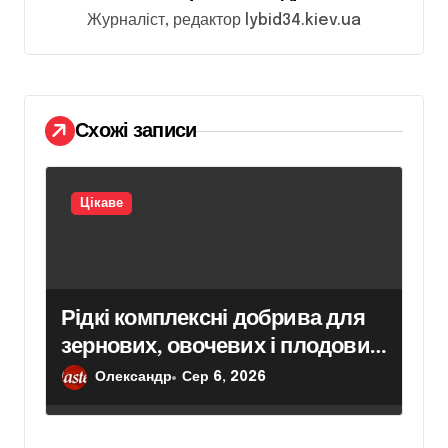
а
Журналіст, редактор lybid34.kiev.ua
п
и
с
Схожі записи
і
в
Цікаве
Рідкі комплексні добрива для
зернових, овочевих і плодових
культур: особливості вибору
Олександр
Сер 6, 2026