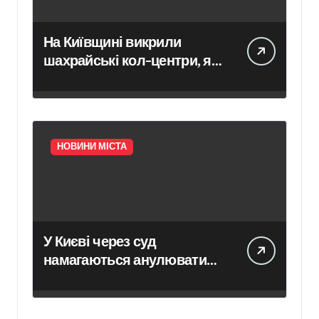
На Київщині викрили
шахрайські кол-центри, які
обманули громадян Чехії
на понад 12 млн грн —
організаторів схеми чекає
суд
НОВИНИ МІСТА
У Києві через суд
намагаються анулювати
право власності на
будівлю, якої фактично не
існує