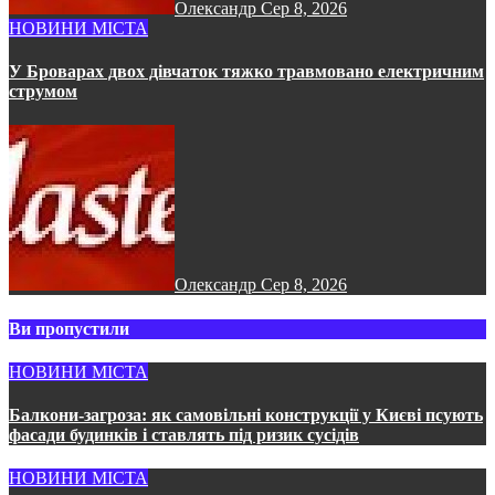
Олександр
Сер 8, 2026
НОВИНИ МІСТА
У Броварах двох дівчаток тяжко травмовано електричним
струмом
Олександр
Сер 8, 2026
Ви пропустили
НОВИНИ МІСТА
Балкони-загроза: як самовільні конструкції у Києві псують
фасади будинків і ставлять під ризик сусідів
НОВИНИ МІСТА