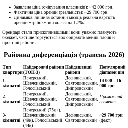
Заявлена ціна (очікування власників): ~42 000 грн.
Фактична ціна оренди (реальність): ~29 700 грн.
Динаміка: лише за останній місяць реальна вартість
оренди «трійок» знизилася на 1,7%.
Орендарі стали прискіпливішими: вони уважно планують
бюджет, частіше торгуються або обирають менші площі й
простіші райони.
Районна диференціація (травень 2026)
Тип
Найдорожчі райони
Найдешевші
Популярний
квартири
(ТОП-3)
райони
діапазон цін
Печерський,
Деснянський,
1-
14 000 – 16
Шевченківський,
Святошинський,
кімнатні
000 грн
Голосіївський
Дніпровський
Печерський,
Деснянський,
2-
Проміжний
Шевченківський,
Святошинський,
кімнатні
сегмент
Голосіївський
Дніпровський
Печерський (75к+),
3-
Шевченківський
Деснянський,
~29 700 грн
кімнатні
(49к), Голосіївський
Святошинський
(факт)
(44к)