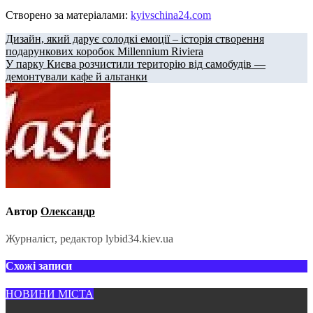
Створено за матеріалами:
kyivschina24.com
Навігація
Дизайн, який дарує солодкі емоції – історія створення
подарункових коробок Millennium Riviera
записів
У парку Києва розчистили територію від самобудів —
демонтували кафе й альтанки
Автор
Олександр
Журналіст, редактор lybid34.kiev.ua
Схожі записи
НОВИНИ МІСТА