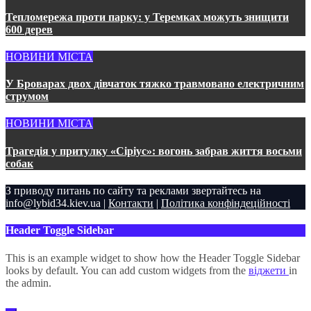
Тепломережа проти парку: у Теремках можуть знищити
600 дерев
НОВИНИ МІСТА
У Броварах двох дівчаток тяжко травмовано електричним
струмом
НОВИНИ МІСТА
Трагедія у притулку «Сіріус»: вогонь забрав життя восьми
собак
З приводу питань по сайту та реклами звертайтесь на
info@lybid34.kiev.ua |
Контакти
|
Політика конфіндеційності
Header Toggle Sidebar
This is an example widget to show how the Header Toggle Sidebar
looks by default. You can add custom widgets from the
віджети
in
the admin.