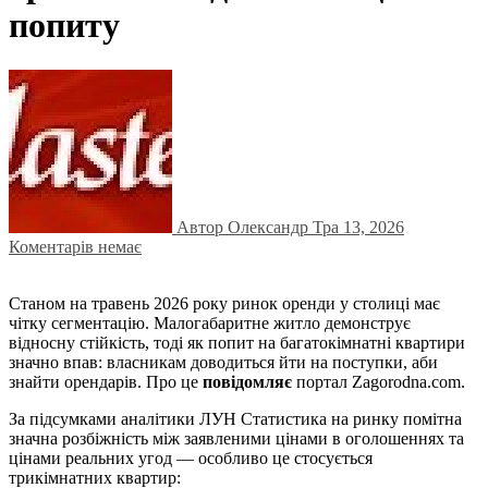
попиту
Автор Олександр
Тра 13, 2026
Коментарів немає
Станом на травень 2026 року ринок оренди у столиці має
чітку сегментацію. Малогабаритне житло демонструє
відносну стійкість, тоді як попит на багатокімнатні квартири
значно впав: власникам доводиться йти на поступки, аби
знайти орендарів. Про це
повідомляє
портал Zagorodna.com.
За підсумками аналітики ЛУН Статистика на ринку помітна
значна розбіжність між заявленими цінами в оголошеннях та
цінами реальних угод — особливо це стосується
трикімнатних квартир: