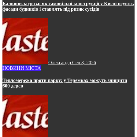
Балкони-загроза: як самовільні конструкції у Києві псують
фасади будинків і ставлять під ризик сусідів
Олександр
Сер 8, 2026
НОВИНИ МІСТА
Тепломережа проти парку: у Теремках можуть знищити
600 дерев