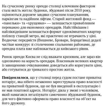
На сучасному ринку оренди столиці ключовим фактором
стала якість житла: будинки, збудовані після 2010 року,
оцінюються дорожче завдяки сучасним плануванням,
паркінгам та надійним ліфтам. Старий житловий фонд —
«панельки» та «хрущовки» — залишається привабливим
переважно для економних орендарів. Найстійкішим і
найліквіднішим залишається формат однокімнатних квартир
поблизу станцій метро, які практично не втрачають у ціні.
Водночас передмістя (Вишневе, Бровари, Борщагівка) дедалі
частіше конкурує зі столичними спальними районами, де
орендна плата вже наближається до київського рівня.
Ринок оренди Києва не слід вважати кризовим, але зараз він
однозначно на користь орендаря. Власникам великих квартир
із завищеними очікуваннями доведеться або коригувати ціни,
або готуватися до тривалого простою житла.
Повідомлялося
, що у столиці перед судом постане приватна
нотаріус, яка нібито незаконно зареєструвала право власності
на приватний будинок, що не був введений в експлуатацію і
не мав поштової адреси. Нотаріус діяла у змові з чоловіком,
який намагався легалізувати самочинно збудований будинок,
для чого фіктивно оформила право власності на об’єкт на
його дружину.