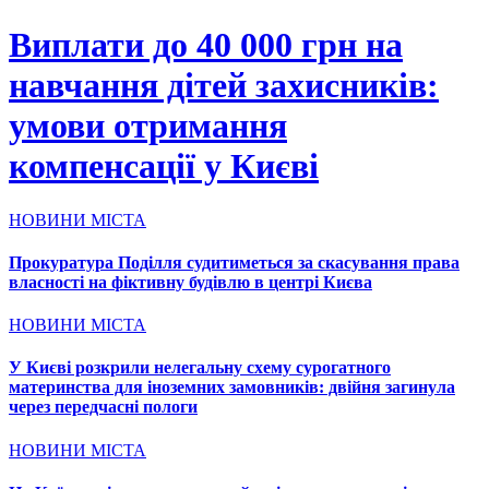
Виплати до 40 000 грн на
навчання дітей захисників:
умови отримання
компенсації у Києві
НОВИНИ МІСТА
Прокуратура Поділля судитиметься за скасування права
власності на фіктивну будівлю в центрі Києва
НОВИНИ МІСТА
У Києві розкрили нелегальну схему сурогатного
материнства для іноземних замовників: двійня загинула
через передчасні пологи
НОВИНИ МІСТА