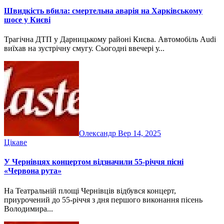
Швидкість вбила: смертельна аварія на Харківському
шосе у Києві
Трагічна ДТП у Дарницькому районі Києва. Автомобіль Audi
виїхав на зустрічну смугу. Сьогодні ввечері у...
Олександр
Вер 14, 2025
Цікаве
У Чернівцях концертом відзначили 55-річчя пісні
«Червона рута»
На Театральній площі Чернівців відбувся концерт,
приурочений до 55-річчя з дня першого виконання пісень
Володимира...