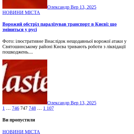
Олександр
Вер 13, 2025
НОВИНИ МІСТА
Ворожий обстріл паралізував транспорт в Києві: що
зміниться у русі
Фото: ілюстративне Внаслідок нещодавньої ворожої атаки у
Святошинському районі Києва тривають роботи з ліквідації
пошкоджень....
Олександр
Вер 13, 2025
Пагінація
1
…
746
747
748
…
1 107
записів
Ви пропустили
НОВИНИ МІСТА