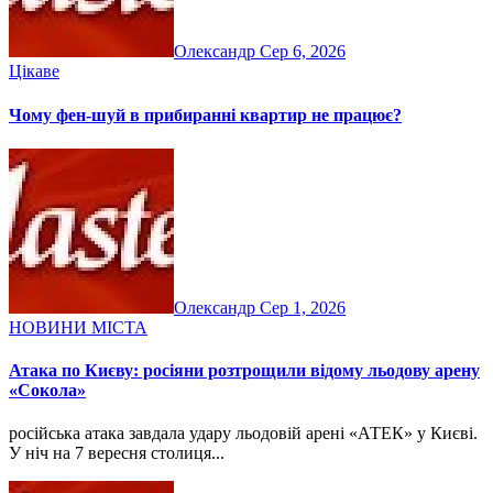
Олександр
Сер 6, 2026
Цікаве
Чому фен-шуй в прибиранні квартир не працює?
Олександр
Сер 1, 2026
НОВИНИ МІСТА
Атака по Києву: росіяни розтрощили відому льодову арену
«Сокола»
російська атака завдала удару льодовій арені «АТЕК» у Києві.
У ніч на 7 вересня столиця...