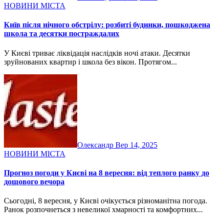
НОВИНИ МІСТА
Київ після нічного обстрілу: розбиті будинки, пошкоджена
школа та десятки постраждалих
У Києві триває ліквідація наслідків ночі атаки. Десятки
зруйнованих квартир і школа без вікон. Протягом...
Олександр
Вер 14, 2025
НОВИНИ МІСТА
Прогноз погоди у Києві на 8 вересня: від теплого ранку до
дощового вечора
Сьогодні, 8 вересня, у Києві очікується різноманітна погода.
Ранок розпочнеться з невеликої хмарності та комфортних...