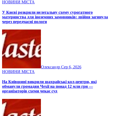
НОВИНИ МІСТА
У Києві розкрили нелегальну схему сурогатного
материнства для іноземних замовників: двійня загинула
через передчасні пологи
Олександр
Сер 6, 2026
НОВИНИ МІСТА
На Київщині викрили шахрайські кол-центри, які
обманули громадян Чехії на понад 12 млн грн —
організаторів схеми чекає суд