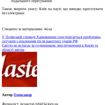
подальшого пересування.
Також зверніть увагу: Київ на паузі: що швидко приготувати
без електрики
Створено за матеріалами: 44.ua
Навігація
У Лозівській громаді Харківщини спостерігається проблемна
ситуація з опаленням після ракетних ударів РФ
записів
Світло не встигає за годинником: знеструмлення в Києві та
області завтра
Автор
Олександр
Журналіст, редактор lybid34.kiev.ua