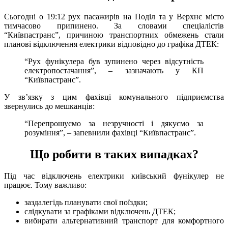
Сьогодні о 19:12 рух пасажирів на Поділ та у Верхнє місто
тимчасово припинено. За словами спеціалістів
“Київпастранс”, причиною транспортних обмежень стали
планові відключення електрики відповідно до графіка ДТЕК:
“Рух фунікулера був зупинено через відсутність
електропостачання”, – зазначають у КП
“Київпастранс”.
У зв’язку з цим фахівці комунального підприємства
звернулись до мешканців:
“Перепрошуємо за незручності і дякуємо за
розуміння”, – запевнили фахівці “Київпастранс”.
Що робити в таких випадках?
Під час відключень електрики київський фунікулер не
працює. Тому важливо:
заздалегідь планувати свої поїздки;
слідкувати за графіками відключень ДТЕК;
вибирати альтернативний транспорт для комфортного