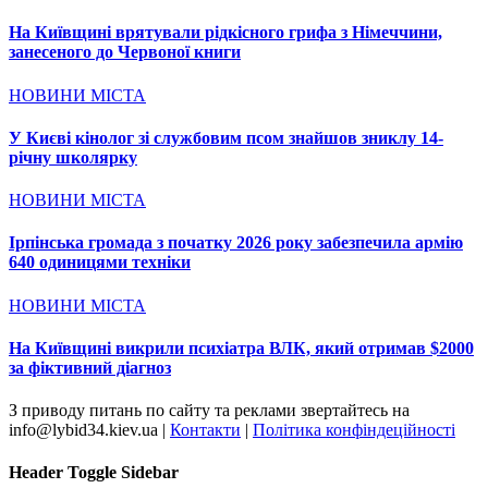
На Київщині врятували рідкісного грифа з Німеччини,
занесеного до Червоної книги
НОВИНИ МІСТА
У Києві кінолог зі службовим псом знайшов зниклу 14-
річну школярку
НОВИНИ МІСТА
Ірпінська громада з початку 2026 року забезпечила армію
640 одиницями техніки
НОВИНИ МІСТА
На Київщині викрили психіатра ВЛК, який отримав $2000
за фіктивний діагноз
З приводу питань по сайту та реклами звертайтесь на
info@lybid34.kiev.ua |
Контакти
|
Політика конфіндеційності
Header Toggle Sidebar