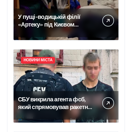
У пущі-водицькій філії
«Артеку» під Києвом
інспектори зафіксували
цвіль, бруд і зіпсовані
продукти — умови
перебування дітей визнали
НОВИНИ МІСТА
жахливими
СБУ викрила агента фсб,
який спрямовував ракетні
та дронові удари на Київ