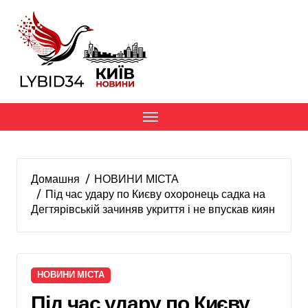
Перейти
до
вмісту
Домашня
НОВИНИ МІСТА
Під час удару по Києву охоронець садка на
Дегтярівській зачиняв укриття і не впускав киян
НОВИНИ МІСТА
Під час удару по Києву