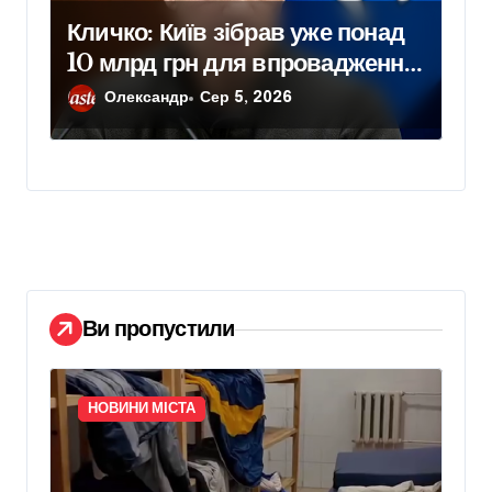
Кличко: Київ зібрав уже понад
10 млрд грн для впровадження
Плану стійкості
Олександр
Сер 5, 2026
Ви пропустили
НОВИНИ МІСТА