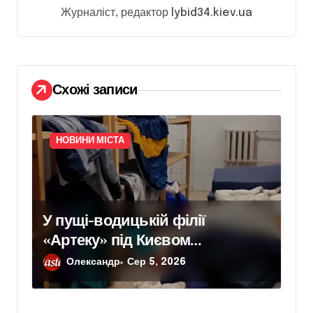
а
Журналіст, редактор lybid34.kiev.ua
п
и
с
Схожі записи
і
в
НОВИНИ МІСТА
У пущі-водицькій філії
«Артеку» під Києвом
інспектори зафіксували цвіль,
Олександр
Сер 5, 2026
бруд і зіпсовані продукти —
умови перебування дітей