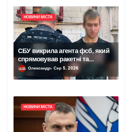
визнали жахливими
НОВИНИ МІСТА
СБУ викрила агента фсб, який
спрямовував ракетні та
дронові удари на Київ
Олександр
Сер 5, 2026
НОВИНИ МІСТА