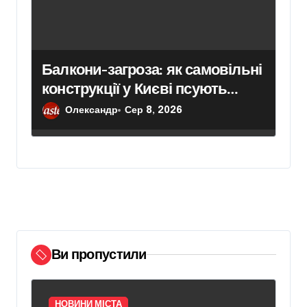
Балкони-загроза: як самовільні
конструкції у Києві псують
фасади будинків і ставлять під
Олександр
Сер 8, 2026
ризик сусідів
Ви пропустили
НОВИНИ МІСТА