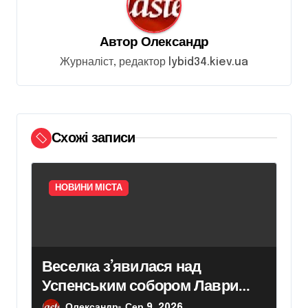
я
з
Автор
Олександр
а
Журналіст, редактор lybid34.kiev.ua
п
и
с
і
Схожі записи
в
НОВИНИ МІСТА
Веселка з’явилася над
Успенським собором Лаври
після атаки дрона
Олександр
Сер 9, 2026