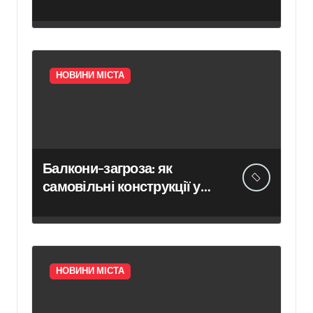
електричним струмом на
залізничних коліях у
Броварах
НОВИНИ МІСТА
Балкони-загроза: як
самовільні конструкції у
Києві псують фасади
будинків і ставлять під
ризик сусідів
НОВИНИ МІСТА