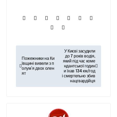
Н
У Києві засудили
а
до 7 років водія,
Пожежники на Ки
який під час коме
ївщині вивели з п
в
ндантської годин
олум’я двох олен
и їхав 134 км/год
і
ят
і смертельно збив
нацгвардійця
г
а
ц
і