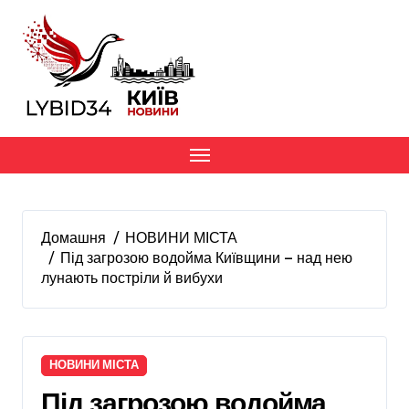
Перейти
до
вмісту
Домашня
НОВИНИ МІСТА
Під загрозою водойма Київщини — над нею
лунають постріли й вибухи
НОВИНИ МІСТА
Під загрозою водойма