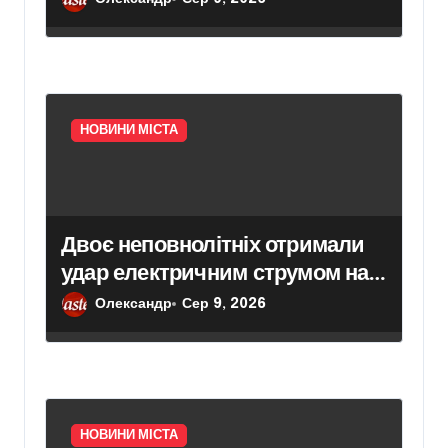
НОВИНИ МІСТА
Двоє неповнолітніх отримали
удар електричним струмом на
залізничних коліях у Броварах
Олександр
Сер 9, 2026
НОВИНИ МІСТА