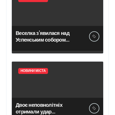
Веселка з’явилася над
Успенським собором
Лаври після атаки дрона
НОВИНИ МІСТА
Двоє неповнолітніх
отримали удар