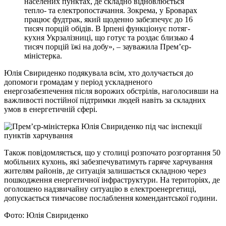
населених пунктах, де складно відновлюється
тепло- та електропостачання. Зокрема, у Броварах
працює фудтрак, який щоденно забезпечує до 16
тисяч порцій обідів. В Ірпені функціонує потяг-
кухня Укрзалізниці, що готує та роздає близько 4
тисяч порцій їжі на добу», – зауважила Прем’єр-
міністерка.
Юлія Свириденко подякувала всім, хто долучається до
допомоги громадам у період ускладненого
енергозабезпечення після ворожих обстрілів, наголосивши на
важливості постійної підтримки людей навіть за складних
умов в енергетичній сфері.
Також повідомляється, що у столиці розпочато розгортання 50
мобільних кухонь, які забезпечуватимуть гаряче харчування
жителям районів, де ситуація залишається складною через
пошкодження енергетичної інфраструктури. На територіях, де
оголошено надзвичайну ситуацію в електроенергетиці,
допускається тимчасове послаблення комендантської години.
Фото: Юлія Свириденко