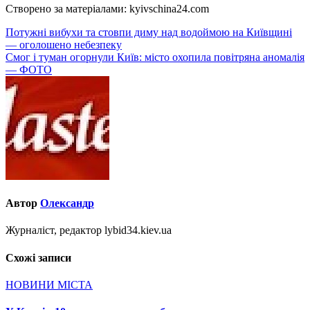
Створено за матеріалами: kyivschina24.com
Навігація
Потужні вибухи та стовпи диму над водоймою на Київщині
— оголошено небезпеку
записів
Смог і туман огорнули Київ: місто охопила повітряна аномалія
— ФОТО
Автор
Олександр
Журналіст, редактор lybid34.kiev.ua
Схожі записи
НОВИНИ МІСТА