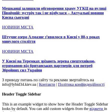
Мешканці залишили обговорення храму УГКЦ на вулиці
Північній: зустріч так і не відбулася – Актуальні новини
Києва сьогодні
НОВИНИ МІСТА
Штучне озеро Алмазне з’явилося в Києві у 80-х роках
минулого століття
НОВИНИ МІСТА
У Києві на Теремках зрізають дерева спецтехнікою,
отриманою від британських партнерів для потреб
Збройних сил України
З приводу питань по сайту та реклами звертайтесь на
info@lybid34.kiev.ua |
Контакти
|
Політика конфіндеційності
Header Toggle Sidebar
This is an example widget to show how the Header Toggle Sidebar
looks by default. You can add custom widgets from the
віджети
in