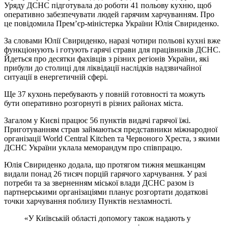
Уряду ДСНС підготувала до роботи 41 польову кухню, щоб
оперативно забезпечувати людей гарячим харчуванням. Про
це повідомила Прем’єр-міністерка України Юлія Свириденко.
За словами Юлії Свириденко, наразі чотири польові кухні вже
функціонують і готують гарячі страви для працівників ДСНС.
Йдеться про десятки фахівців з різних регіонів України, які
прибули до столиці для ліквідації наслідків надзвичайної
ситуації в енергетичній сфері.
Ще 37 кухонь перебувають у повній готовності та можуть
бути оперативно розгорнуті в різних районах міста.
Загалом у Києві працює 56 пунктів видачі гарячої їжі.
Приготуванням страв займаються представники міжнародної
організації World Central Kitchen та Червоного Хреста, з якими
ДСНС України уклала меморандум про співпрацю.
Юлія Свириденко додала, що протягом тижня мешканцям
видали понад 26 тисяч порцій гарячого харчування. У разі
потреби та за зверненням міської влади ДСНС разом із
партнерськими організаціями планує розгортати додаткові
точки харчування поблизу Пунктів незламності.
«У Київській області допомогу також надають у