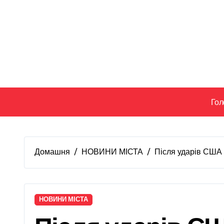
Перейти
до
вмісту
Гол
Домашня
НОВИНИ МІСТА
Після ударів США 
НОВИНИ МІСТА