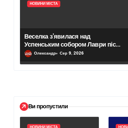
НОВИНИ МІСТА
а
п
и
Веселка з’явилася над
Успенським собором Лаври після
с
атаки дрона
Олександр
Сер 9, 2026
і
в
Ви пропустили
НОВИНИ МІСТА
НОВИ