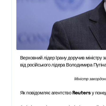
Верховний лідер Ірану доручив міністру закордонних справ Аббасу Аракчі відвідати Москву з метою отримання додаткової допомоги
від російського лідера Володимира Путіна
Міністр закордон
Як повідомляє агентство
Reuters
у понед