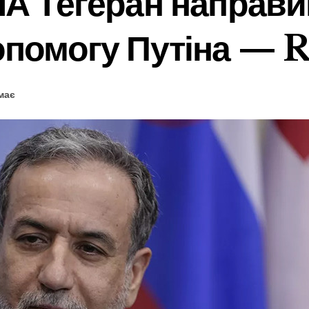
А Тегеран направив
опомогу Путіна — R
має