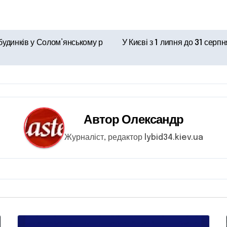
 будинків у Солом’янському р
У Києві з 1 липня до 31 серп
Автор
Олександр
Журналіст, редактор lybid34.kiev.ua