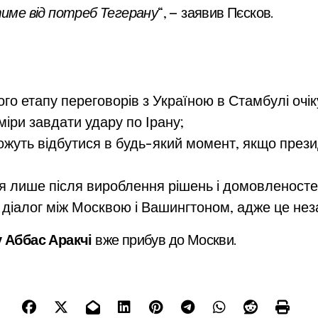
тиме від потреб Тегерану
“, — заявив Пєсков.
го етапу переговорів з Україною в Стамбулі очік
іри завдати удару по Ірану;
ожуть відбутися в будь-який момент, якщо през
ся лише після вироблення рішень і домовленостей
 діалог між Москвою і Вашингтоном, адже це нез
у Аббас Аракчі
вже прибув до Москви.