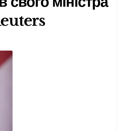
 свого міністра
euters