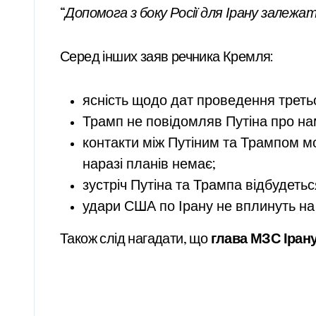
“
Допомога з боку Росії для Ірану залежа
Серед інших заяв речника Кремля:
ясність щодо дат проведення третьо
Трамп не повідомляв Путіна про нам
контакти між Путіним та Трампом м
наразі планів немає;
зустріч Путіна та Трампа відбудеть
удари США по Ірану не вплинуть на
Також слід нагадати, що
глава МЗС Іран