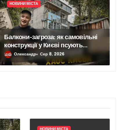
НОВИНИ МІСТА
Балкони-загроза: як самовільні
конструкції у Києві псують
фасади будинків і ставлять під
Олександр
Сер 8, 2026
ризик сусідів
НОВИНИ МІСТА