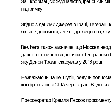
За інформацією журналістів, іранський мі
підтримку.
Згідно з даними джерел в Ірані, Тегеран 
більше допомоги, але подробиці того, як
Reuters також зазначає, що Москва неод
давні союзницькі відносини з Тегераном і
яку Денон Трамп скасував у 2018 році.
Незважаючи на це, Путін, ведучи повномас
конфронтації зі США через Іран. Водноча
Прессекретар Кремля Пєсков прокоментува