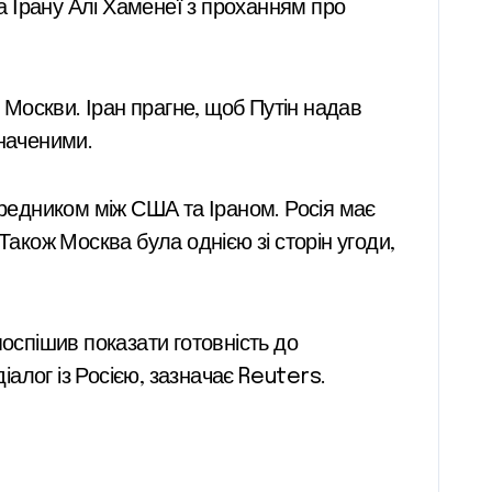
ра Ірану Алі Хаменеї з проханням про
 Москви. Іран прагне, щоб Путін надав
значеними.
редником між США та Іраном. Росія має
Також Москва була однією зі сторін угоди,
поспішив показати готовність до
алог із Росією, зазначає Reuters.