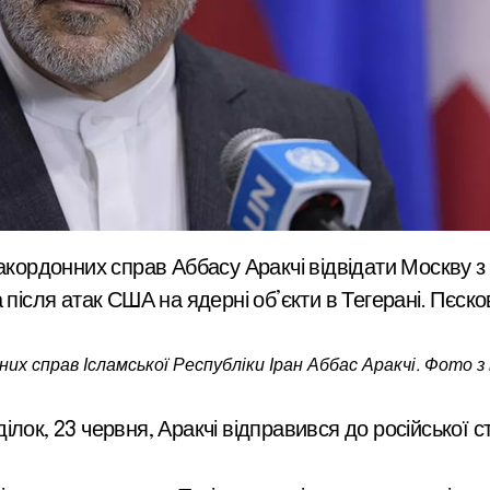
 після атак США на ядерні об’єкти в Тегерані. Пєск
них справ Ісламської Республіки Іран Аббас Аракчі. Фото з
ілок, 23 червня, Аракчі відправився до російської с