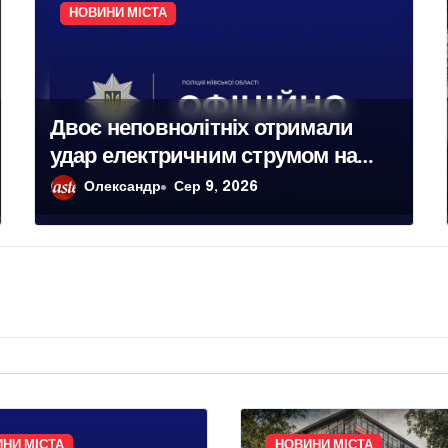
НОВИНИ МІСТА
Двоє неповнолітніх отримали
удар електричним струмом на
залізничних коліях у Броварах
Олександр
Сер 9, 2026
НИ МІСТА
НОВИНИ МІСТА