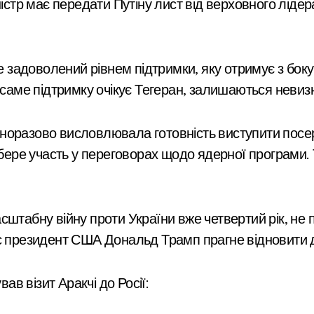
ністр має передати Путіну лист від верховного ліде
не задоволений рівнем підтримки, яку отримує з боку
у саме підтримку очікує Тегеран, залишаються неви
норазово висловлювала готовність виступити посе
 бере участь у переговорах щодо ядерної програми. 
штабну війну проти України вже четвертий рік, не 
с президент США Дональд Трамп прагне відновити ді
в візит Аракчі до Росії: