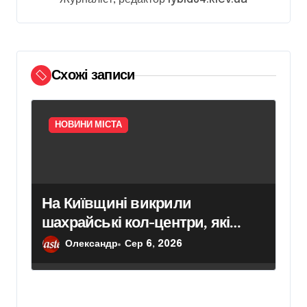
п
и
с
Схожі записи
і
в
НОВИНИ МІСТА
На Київщині викрили
шахрайські кол-центри, які
обманули громадян Чехії на
Олександр
Сер 6, 2026
понад 12 млн грн —
організаторів схеми чекає суд