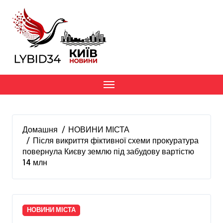
Перейти
до
вмісту
Домашня
НОВИНИ МІСТА
Після викриття фіктивної схеми прокуратура
повернула Києву землю під забудову вартістю
14 млн
НОВИНИ МІСТА