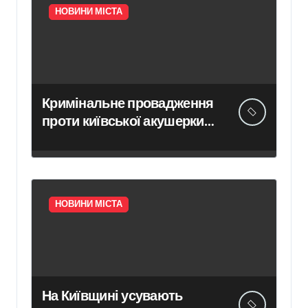
НОВИНИ МІСТА
Кримінальне провадження
проти київської акушерки-
гінеколога через
переривання вагітності
внаслідок хірургічного
втручання
НОВИНИ МІСТА
На Київщині усувають