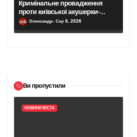
Кримінальне провадження
проти київської акушерки-
гінеколога через переривання
Олександр
Сер 6, 2026
вагітності внаслідок
хірургічного втручання
Ви пропустили
НОВИНИ МІСТА