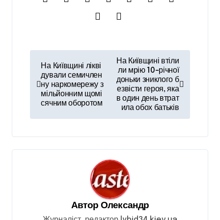
Н
На Київщині втіли
На Київщині лікві
а
ли мрію 10-річної
дували семичлен
доньки зниклого б
ну наркомережу з
в
езвісти героя, яка
мільйонним щомі
в один день втрат
і
сячним оборотом
ила обох батьків
г
а
ц
і
я
з
Автор
Олександр
а
Журналіст, редактор lybid34.kiev.ua