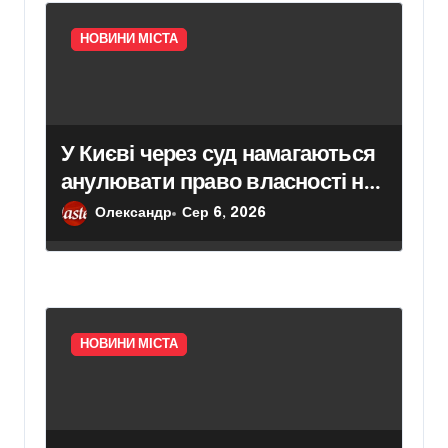
НОВИНИ МІСТА
У Києві через суд намагаються
анулювати право власності на
будівлю, якої фактично не
Олександр
Сер 6, 2026
існує
НОВИНИ МІСТА