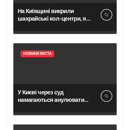
На Київщині викрили
шахрайські кол-центри, які
обманули громадян Чехії
на понад 12 млн грн —
організаторів схеми чекає
суд
НОВИНИ МІСТА
У Києві через суд
намагаються анулювати
право власності на
будівлю, якої фактично не
існує