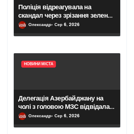
Поліція відреагувала на
скандал через зрізання зелених
насаджень у Голосіївському
Олександр
Сер 6, 2026
районі
НОВИНИ МІСТА
Делегація Азербайджану на
чолі з головою МЗС відвідала
Ірпінь
Олександр
Сер 6, 2026