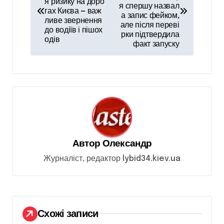
я ризику на доро
в
я спершу назвал
гах Києва — важ
а запис фейком,
і
ливе звернення
але після переві
до водіїв і пішох
рки підтвердила
г
одів
факт запуску
а
ц
і
я
з
а
Автор
Олександр
п
Журналіст, редактор lybid34.kiev.ua
и
с
і
Схожі записи
в