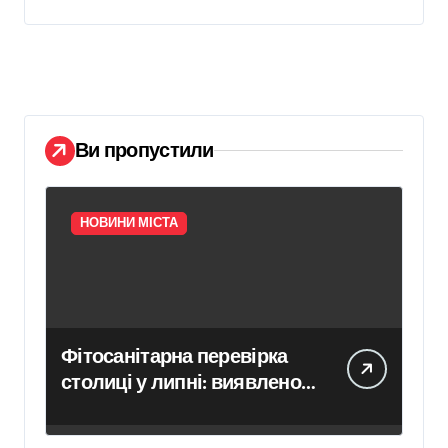
Ви пропустили
НОВИНИ МІСТА
Фітосанітарна перевірка
столиці у липні: виявлено
8 порушень та перевірено
623 тис. рослин