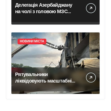
Делегація Азербайджану
на чолі з головою МЗС
відвідала Ірпінь
НОВИНИ МІСТА
Рятувальники
ліквідовують масштабні
пожежі на Бучанщині та
Броварщині