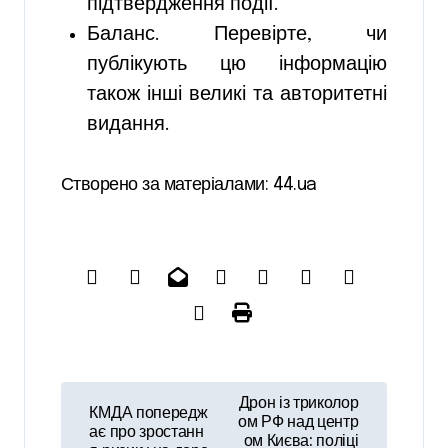
підтвердження події.
Баланс. Перевірте, чи
публікують цю інформацію
також інші великі та авторитетні
видання.
Створено за матеріалами: 44.ua
Н
Дрон із триколор
КМДА попередж
а
ом РФ над центр
ає про зростанн
ом Києва: поліці