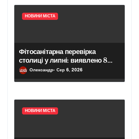
НОВИНИ МІСТА
Фітосанітарна перевірка
столиці у липні: виявлено 8
порушень та перевірено 623
Олександр
Сер 6, 2026
тис. рослин
НОВИНИ МІСТА