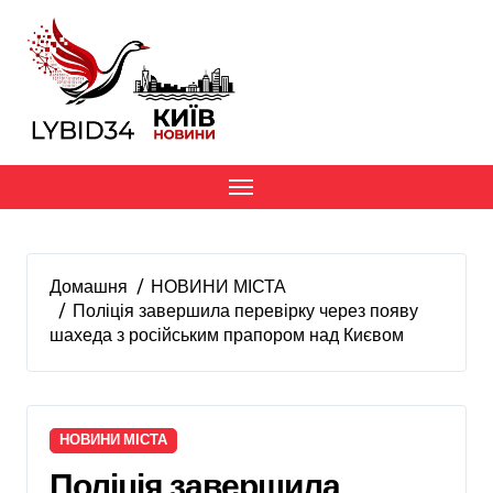
Перейти
до
вмісту
Домашня
НОВИНИ МІСТА
Поліція завершила перевірку через появу
шахеда з російським прапором над Києвом
НОВИНИ МІСТА
Поліція завершила