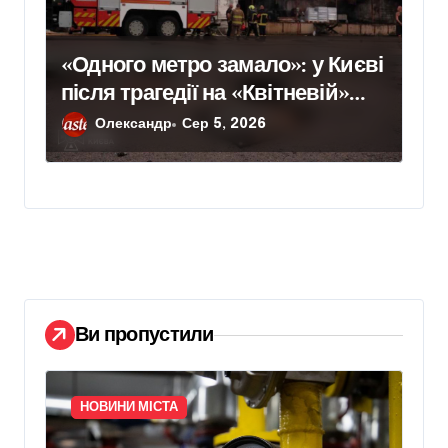
«Одного метро замало»: у Києві
після трагедії на «Квітневій»
вимагають додаткових
Олександр
Сер 5, 2026
бетонних укриттів
Ви пропустили
НОВИНИ МІСТА