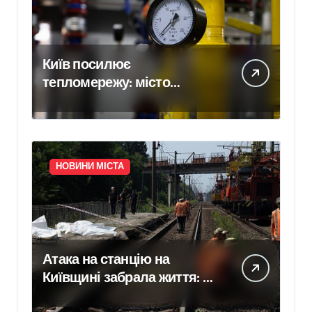
Київ посилює
тепломережу: місто
спільно з Агентством
відновлення
законтрактували резервні
потужності понад 1,5 ГВт
НОВИНИ МІСТА
Атака на станцію на
Київщині забрала життя: в
Укрзалізниці розповіли,