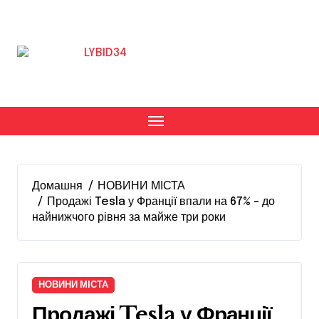
Перейти
до
вмісту
Домашня
НОВИНИ МІСТА
Продажі Tesla у Франції впали на 67% – до
найнижчого рівня за майже три роки
НОВИНИ МІСТА
Продажі Tesla у Франції