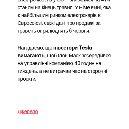
електромобілів у ЄС — знизилися на 47%
станом на кінець травня. У Німеччині, яка
є найбільшим ринком електрокарів в
Євросоюзі, свіжі дані про продажі за
травень оприлюднять 6 червня.
Нагадаємо, що
інвестори Tesla
вимагають
, щоб Ілон Маск зосередився
на управлінні компанією 40 годин на
тиждень, а не витрачав час на сторонні
проєкти.
Джерело