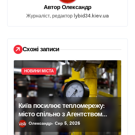
з
Автор
Олександр
а
Журналіст, редактор lybid34.kiev.ua
п
и
с
і
Схожі записи
в
НОВИНИ МІСТА
Київ посилює тепломережу:
місто спільно з Агентством
відновлення законтрактували
Олександр
Сер 5, 2026
резервні потужності понад 1,5