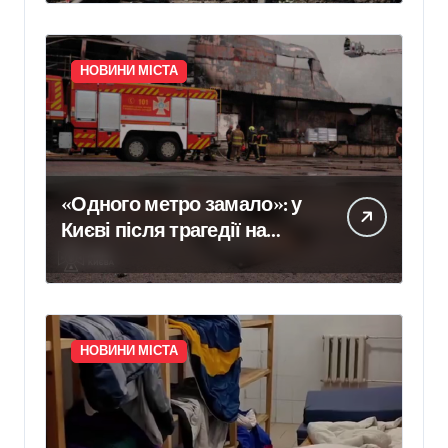
чому потяги не зупиняють
рух під час ударів
НОВИНИ МІСТА
«Одного метро замало»: у
Києві після трагедії на
«Квітневій» вимагають
додаткових бетонних
укриттів
НОВИНИ МІСТА