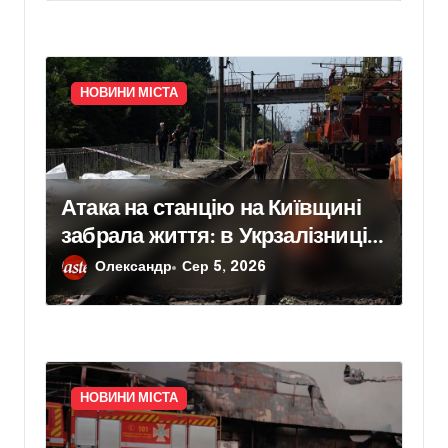
ГВт
НОВИНИ МІСТА
Атака на станцію на Київщині
забрала життя: в Укрзалізниці
розповіли, чому потяги не
Олександр
Сер 5, 2026
зупиняють рух під час ударів
НОВИНИ МІСТА