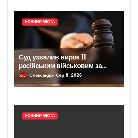
НОВИНИ МІСТА
Суд ухвалив вирок 11
російським військовим за
вбивство шести цивільних на
Олександр
Сер 8, 2026
Київщині
НОВИНИ МІСТА