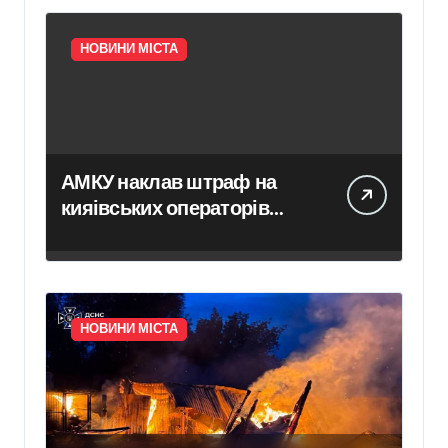
НОВИНИ МІСТА
АМКУ наклав штраф на
кияівських операторів
сміттєвого ринку у розмірі
313 тисяч гривень
НОВИНИ МІСТА