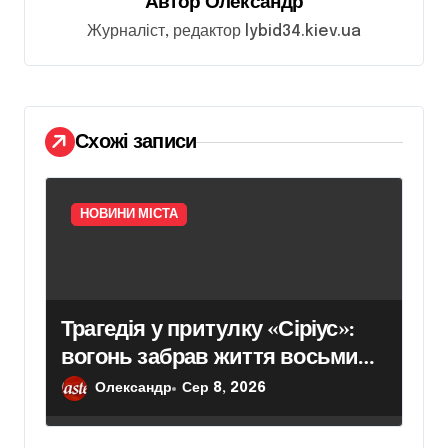
Автор
Олександр
а
Журналіст, редактор lybid34.kiev.ua
п
и
с
Схожі записи
і
в
НОВИНИ МІСТА
Трагедія у притулку «Сіріус»:
вогонь забрав життя восьми
собак
Олександр
Сер 8, 2026