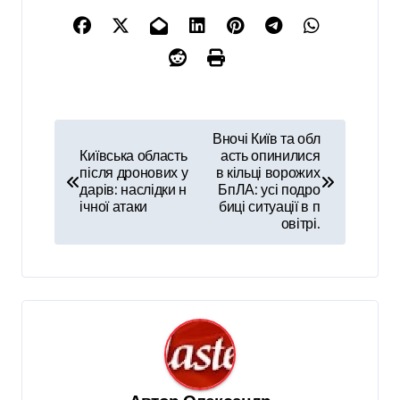
Н
Вночі Київ та обл
а
Київська область
асть опинилися
після дронових у
в кільці ворожих
в
дарів: наслідки н
БпЛА: усі подро
ічної атаки
биці ситуації в п
і
овітрі.
г
а
ц
і
я
з