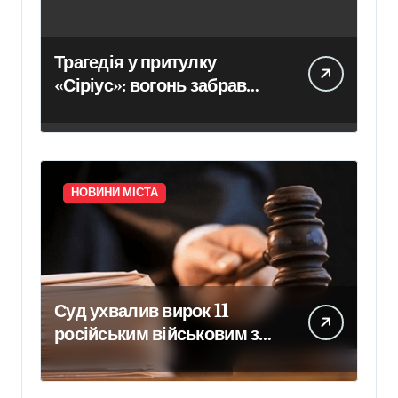
Трагедія у притулку
«Сіріус»: вогонь забрав
життя восьми собак
НОВИНИ МІСТА
Суд ухвалив вирок 11
російським військовим за
вбивство шести цивільних
на Київщині