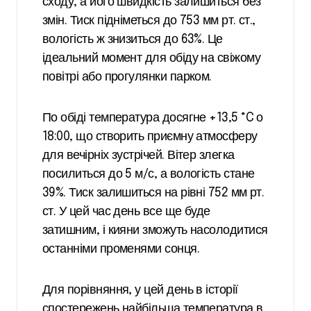
сходу, а його швидкість залишиться без
змін. Тиск підніметься до 753 мм рт. ст.,
вологість ж знизиться до 63%. Це
ідеальний момент для обіду на свіжому
повітрі або прогулянки парком.
По обіді температура досягне +13,5 °C о
18:00, що створить приємну атмосферу
для вечірніх зустрічей. Вітер злегка
посилиться до 5 м/с, а вологість стане
39%. Тиск залишиться на рівні 752 мм рт.
ст. У цей час день все ще буде
затишним, і кияни зможуть насолодитися
останніми променями сонця.
Для порівняння, у цей день в історії
спостережень найбільша температура в