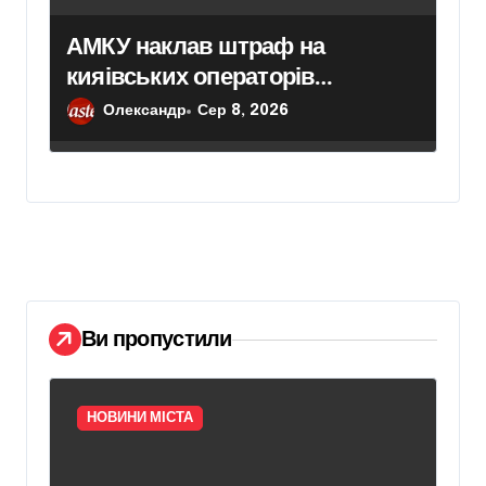
АМКУ наклав штраф на
кияівських операторів
сміттєвого ринку у розмірі 313
Олександр
Сер 8, 2026
тисяч гривень
Ви пропустили
НОВИНИ МІСТА