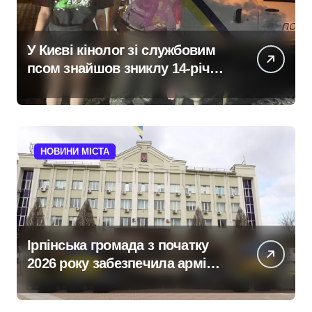
У Києві кінолог зі службовим
псом знайшов зниклу 14-річну
школярку
НОВИНИ МІСТА
Ірпінська громада з початку
2026 року забезпечила армію
640 одиницями техніки