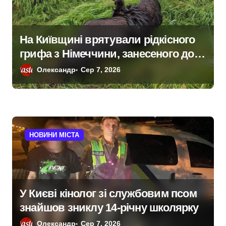
в
На Київщині врятували рідкісного
грифа з Німеччини, занесеного до
Червоної книги
Олександр
Сер 7, 2026
НОВИНИ МІСТА
У Києві кінолог зі службовим псом
знайшов зниклу 14-річну школярку
Олександр
Сер 7, 2026