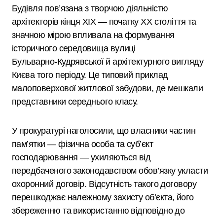
Будівля пов’язана з творчою діяльністю
архітекторів кінця XIX — початку XX століття та
значною мірою впливала на формування
історичного середовища вулиці
Бульварно‑Кудрявської й архітектурного вигляду
Києва того періоду. Це типовий приклад
малоповерхової житлової забудови, де мешкали
представники середнього класу.
У прокуратурі наголосили, що власники частин
пам’ятки — фізична особа та суб’єкт
господарювання — ухиляються від
передбаченого законодавством обов’язку укласти
охоронний договір. Відсутність такого договору
перешкоджає належному захисту об’єкта, його
збереженню та використанню відповідно до