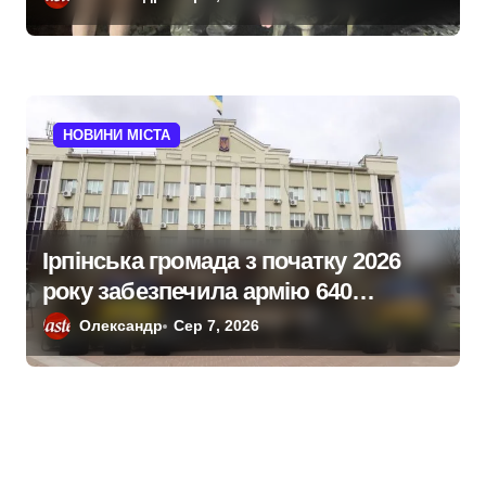
НОВИНИ МІСТА
Ірпінська громада з початку 2026
року забезпечила армію 640
одиницями техніки
Олександр
Сер 7, 2026