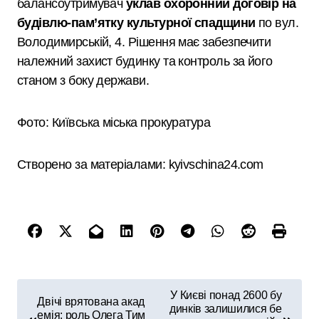
балансоутримувач
уклав охоронний договір на
будівлю‑пам’ятку культурної спадщини
по вул.
Володимирській, 4. Рішення має забезпечити
належний захист будинку та контроль за його
станом з боку держави.
Фото: Київська міська прокуратура
Створено за матеріалами: kyivschina24.com
Н
У Києві понад 2600 бу
Двічі врятована акад
динків залишилися бе
а
емія: роль Олега Тим