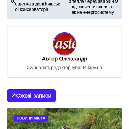
з тепла через аварійн
ошенка в долі Київськ
в
і відключення після ат
ої консерваторії
ак на енергосистему
і
г
а
ц
і
Автор
Олександр
я
Журналіст, редактор lybid34.kiev.ua
з
а
п
Схожі записи
и
с
НОВИНИ МІСТА
і