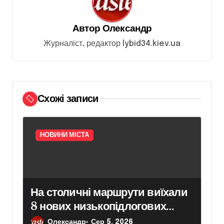
я
з
Автор
Олександр
а
Журналіст, редактор lybid34.kiev.ua
п
и
с
і
Схожі записи
в
НОВИНИ МІСТА
На столичні маршрути виїхали
8 нових низькопідлогових
тролейбусів
Олександр
Сер 5, 2026