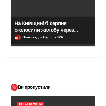
На Київщині 6 серпня
оголосили жалобу через
загиблих унаслідок російського
Олександр
Сер 5, 2026
удару
Ви пропустили
НОВИНИ МІСТА