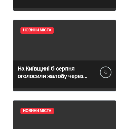
сезону вже на 65%
НОВИНИ МІСТА
На Київщині 6 серпня
оголосили жалобу через
загиблих унаслідок
російського удару
НОВИНИ МІСТА