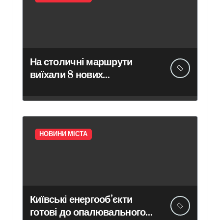
На столичні маршрути
виїхали 8 нових
низькопідлогових
тролейбусів
НОВИНИ МІСТА
Київські енергооб’єкти
готові до опалювального