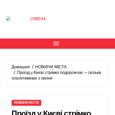
Перейти
до
вмісту
Домашня
НОВИНИ МІСТА
Проїзд у Києві стрімко подорожчає — скільки
платитимемо з липня
НОВИНИ МІСТА
Проїзд у Києві стрімко