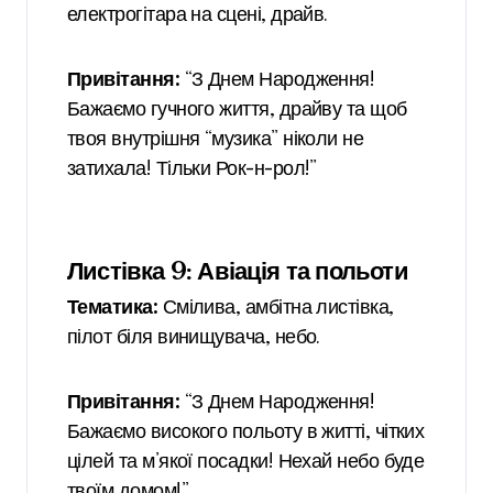
електрогітара на сцені, драйв.
Привітання:
“З Днем Народження!
Бажаємо гучного життя, драйву та щоб
твоя внутрішня “музика” ніколи не
затихала! Тільки Рок-н-рол!”
Листівка 9: Авіація та польоти
Тематика:
Смілива, амбітна листівка,
пілот біля винищувача, небо.
Привітання:
“З Днем Народження!
Бажаємо високого польоту в житті, чітких
цілей та м’якої посадки! Нехай небо буде
твоїм домом!”