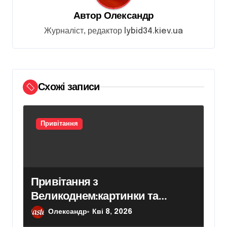
з
Автор
Олександр
а
Журналіст, редактор lybid34.kiev.ua
п
и
с
і
Схожі записи
в
Привітання
Привітання з
Великоднем:картинки та
найщиріші побажання для
Олександр
Кві 8, 2026
рідних, друзів і колег