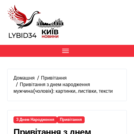
Перейти
до
вмісту
Домашня
Привітання
Привітання з днем народження
мужчина(чоловік): картинки, листівки, тексти
З Днем Народження
Привітання
Привітання з днем