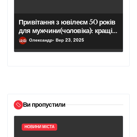
Привітання з ювілеєм 50 років
для мужчини(чоловіка): кращі
приклади та ідеї
Олександр
Вер 23, 2025
Ви пропустили
НОВИНИ МІСТА