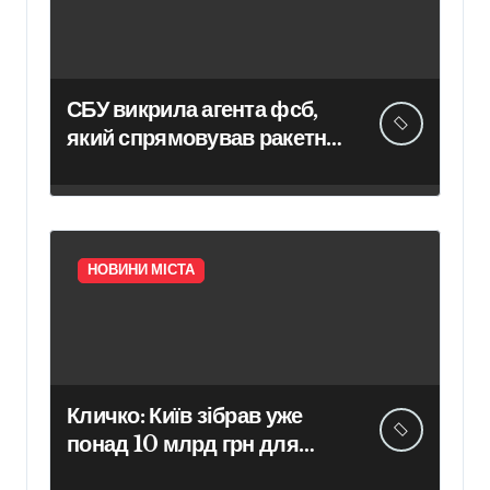
СБУ викрила агента фсб,
який спрямовував ракетні
та дронові удари на Київ
НОВИНИ МІСТА
Кличко: Київ зібрав уже
понад 10 млрд грн для
впровадження Плану