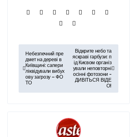
Н
Відкрите небо та
Небезпечний пре
а
яскраві гарбузи: п
дмет на дереві в
ід Києвом організ
Київщині: сапери
в
ували неповторні
ліквідували вибух
осінні фотозони –
і
ову загрозу — ФО
ДИВІТЬСЯ ВІДЕ
ТО
О!
г
а
ц
і
я