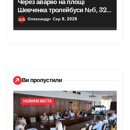
Через аварію на площі
Шевченка тролейбуси №6, 32
та 33 курсують із затримкою
Олександр
Сер 6, 2026
Ви пропустили
НОВИНИ МІСТА