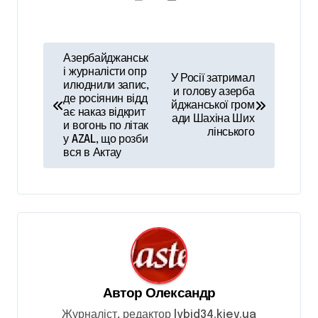
Н
Азербайджанськ
а
і журналісти опр
У Росії затримал
илюднили запис,
и голову азерба
в
де росіянин відд
йджанської гром
ає наказ відкрит
і
ади Шахіна Ших
и вогонь по літак
лінського
у AZAL, що розби
г
вся в Актау
а
ц
і
я
з
а
Автор
Олександр
п
Журналіст, редактор lybid34.kiev.ua