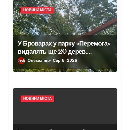
НОВИНИ МІСТА
У Броварах у парку «Перемога»
видалять ще 20 дерев,
уражених небезпечним
Олександр
Сер 6, 2026
шкідником
НОВИНИ МІСТА