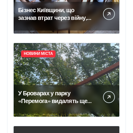
Бізнес Київщини, що
зазнав втрат через війну,
може розраховувати на
компенсацію понад 400
тис. грн
НОВИНИ МІСТА
У Броварах у парку
«Перемога» видалять ще
20 дерев, уражених
небезпечним шкідником