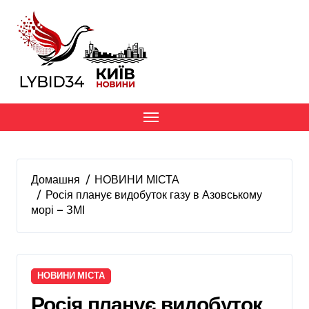
Перейти
до
вмісту
Домашня
НОВИНИ МІСТА
Росія планує видобуток газу в Азовському
морі — ЗМІ
НОВИНИ МІСТА
Росія планує видобуток