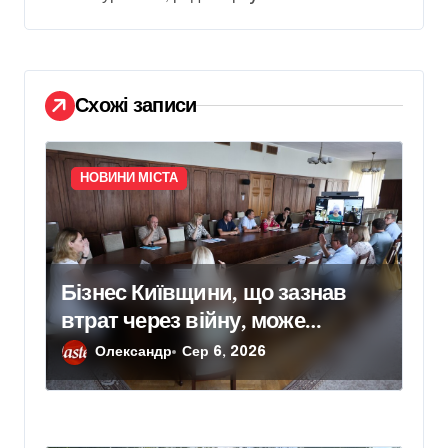
и
с
і
Схожі записи
в
НОВИНИ МІСТА
Бізнес Київщини, що зазнав
втрат через війну, може
розраховувати на компенсацію
Олександр
Сер 6, 2026
понад 400 тис. грн