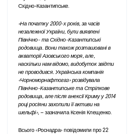
Східно-Казантипське.
«На початку 2000-х років, за часів
незалежної України, були виявлені
Північно- та Східно-Казантипські
родовища. Вони також розташовані в
акваторії Азовського моря, але,
наскільки нам відомо, видобуток звідти
не проводився. Українська компанія
«Чорноморнафтогаз» розвідувала
Північно-Казантипське та Стрілкове
родовища, але після анексії Криму у 2014
році росіяни захопили її активи на
шельфі»,
— зазначила Ксенія Клещенко.
Всього «Роснадра» повідомили про 22