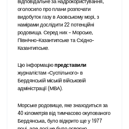
відповідальне за надрокористування,
оголосило про плани розпочати
видобуток газу в Азовському морі, з
намірами дослідити 22 потенційні
родовища. Серед них – Морське,
Північно-Казантипське та Східно-
Казантипське.
Цю інформацію
представили
журналістам «Суспільного» в
Бердянській міській військовій
адміністрації (МВА).
Морське родовище, яке знаходиться за
40 кілометрів від тимчасово окупованого
Бердянська, було відкрито ще у 1977
році, але досі не було освоєно,