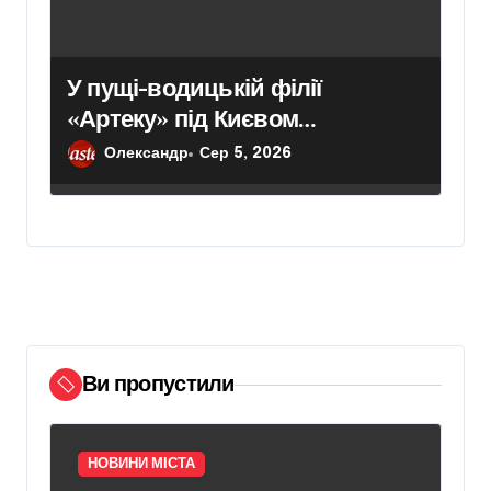
У пущі-водицькій філії
«Артеку» під Києвом
інспектори зафіксували цвіль,
Олександр
Сер 5, 2026
бруд і зіпсовані продукти —
умови перебування дітей
визнали жахливими
Ви пропустили
НОВИНИ МІСТА