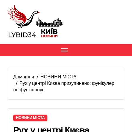
Перейти
до
вмісту
Домашня
НОВИНИ МІСТА
Рух у центрі Києва призупинено: фунікулер
не функціонує
НОВИНИ МІСТА
Рух у центрі Києва