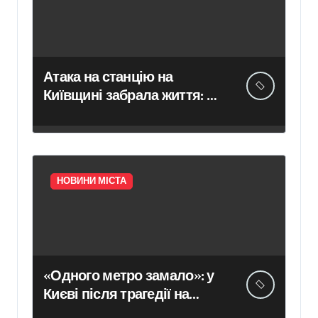
Атака на станцію на
Київщині забрала життя: в
Укрзалізниці розповіли,
чому потяги не зупиняють
рух під час ударів
НОВИНИ МІСТА
«Одного метро замало»: у
Києві після трагедії на
«Квітневій» вимагають