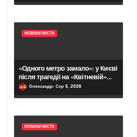
зупиняють рух під час ударів
НОВИНИ МІСТА
«Одного метро замало»: у Києві
після трагедії на «Квітневій»
вимагають додаткових
Олександр
Сер 5, 2026
бетонних укриттів
НОВИНИ МІСТА