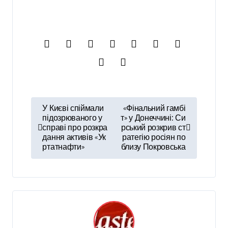
Н
У Києві спіймали
«Фінальний гамбі
а
підозрюваного у
т» у Донеччині: Си
справі про розкра
рський розкрив ст
в
дання активів «Ук
ратегію росіян по
ртатнафти»
близу Покровська
і
г
а
ц
і