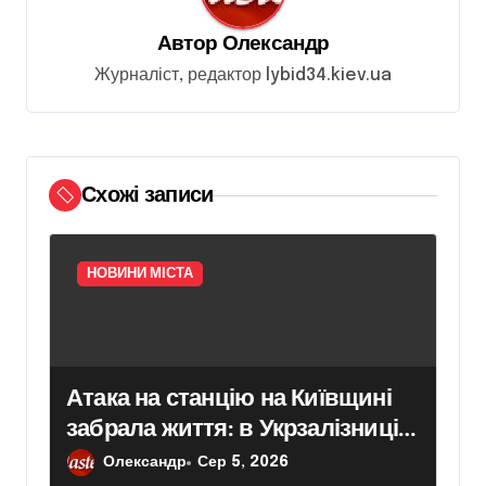
я
Автор
Олександр
з
Журналіст, редактор lybid34.kiev.ua
а
п
и
Схожі записи
с
і
в
НОВИНИ МІСТА
Атака на станцію на Київщині
забрала життя: в Укрзалізниці
розповіли, чому потяги не
Олександр
Сер 5, 2026