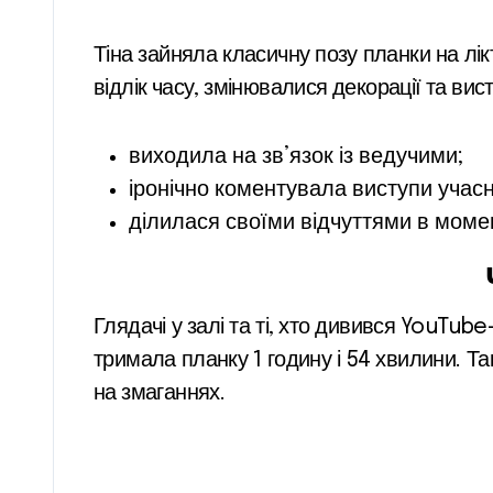
Тіна зайняла класичну позу планки на лі
відлік часу, змінювалися декорації та вис
виходила на зв’язок із ведучими;
іронічно коментувала виступи учасн
ділилася своїми відчуттями в момен
Глядачі у залі та ті, хто дивився YouTu
тримала планку 1 годину і 54 хвилини. Та
на змаганнях.