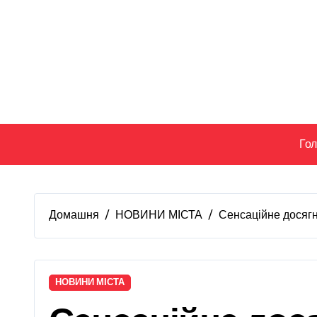
Перейти
до
вмісту
Го
Домашня
НОВИНИ МІСТА
Сенсаційне досягн
НОВИНИ МІСТА