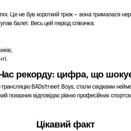
ктях. Це не був короткий трюк — вона трималася нер
тупав балет. Весь цей період співачка:
иків;
ті.
Час рекорду: цифра, що шоку
be-трансляцію BADstreet Boys, стали свідками неймо
кий показник відповідає рівню професійних спортсм
Цікавий факт