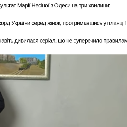
льтат Марії Несіної з Одеси на три хвилини:
рд України серед жінок, протримавшись у планці 1 го
навіть дивилася серіал, що не суперечило правилам