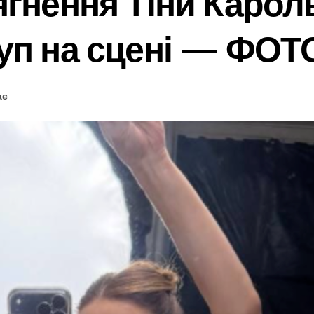
гнення Тіни Кароль
уп на сцені — ФОТ
ає