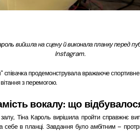
Instagram.
” співачка продемонструвала вражаюче спортивне 
 вітання з перемогою.
амість вокалу: що відбувалося
 залу, Тіна Кароль вирішила пройти справжнє ви
ла себе в планці. Завдання було амбітним — прот