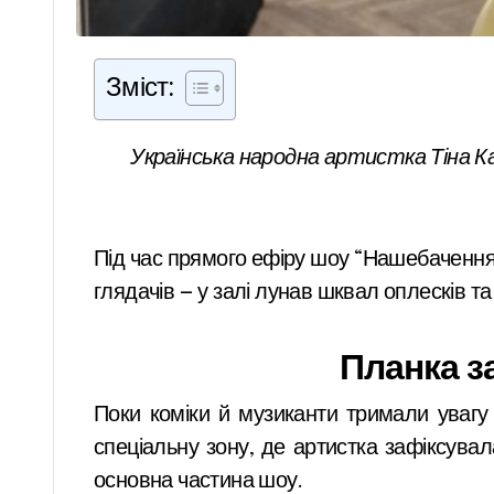
Зміст:
Українська народна артистка Тіна Кароль вийшла на сцену й виконала планку перед публікою. Про це вона сама повідомила в
Під час прямого ефіру шоу “Нашебачення
глядачів — у залі лунав шквал оплесків та
Планка з
Поки коміки й музиканти тримали увагу
спеціальну зону, де артистка зафіксува
основна частина шоу.