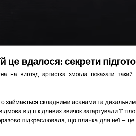
їй це вдалося: секрети підгот
тна на вигляд артистка змогла показати такий 
овго займається складними асанами та дихальни
ідмова від шкідливих звичок загартували її тіло 
норазово підкреслювала, що планка для неї — ц