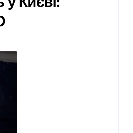
 у Києві:
О