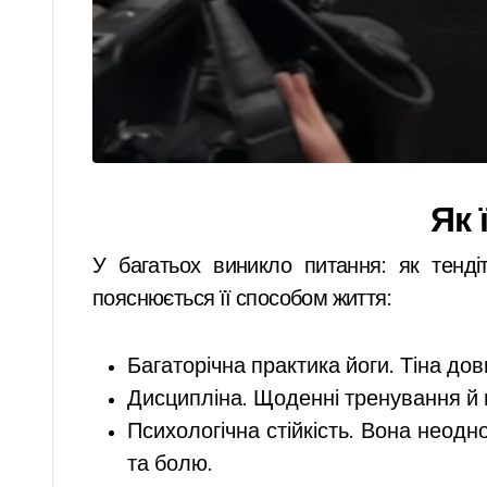
Як 
У багатьох виникло питання: як тенді
пояснюється її способом життя:
Багаторічна практика йоги. Тіна д
Дисципліна. Щоденні тренування й в
Психологічна стійкість. Вона неод
та болю.