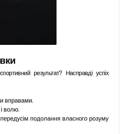
овки
спортивний результат? Насправді успіх
ми вправами.
і волю.
е передусім подолання власного розуму