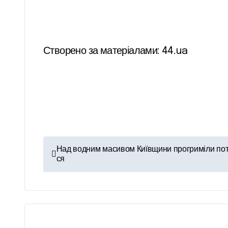
Створено за матеріалами: 44.ua
Н
Над водним масивом Київщини прогриміли пот
ся
а
в
і