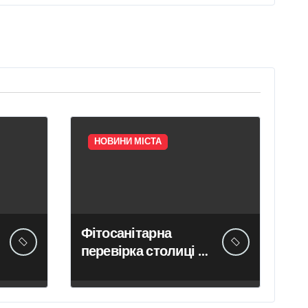
НОВИНИ МІСТА
Фітосанітарна
перевірка столиці у
липні: виявлено 8
порушень та
перевірено 623 тис.