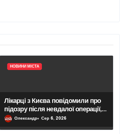
НОВИНИ МІСТА
Лікарці з Києва повідомили про
підозру після невдалої операції,
яка призвела до втрати дитини у
Олександр
Сер 6, 2026
пацієнтки