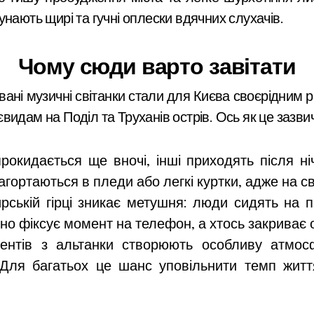
нають щирі та гучні оплески вдячних слухачів.
Чому сюди варто завітати
вані музичні світанки стали для Києва своєрідним 
идам на Поділ та Труханів острів. Ось як це зазвич
рокидається ще вночі, інші приходять після ні
агортаються в пледи або легкі куртки, адже на с
ькій гірці зникає метушня: люди сидять на па
йно фіксує момент на телефон, а хтось закриває о
ментів з альтанки створюють особливу атмо
 Для багатьох це шанс уповільнити темп житт