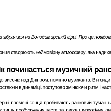
 зібралися на Володимирській гірці. Про це повід
сонця створюють неймовірну атмосферу, яка надиха
к починається музичний ран
що височіє над Дніпром, помітно музиканта. Він сидит
остаючи в динаміці, поступово змінюючи ритм і наст
 перші промені сонця пробивають ранковий туман н
ює тишу пробудження міста та легке шурхотіння ли