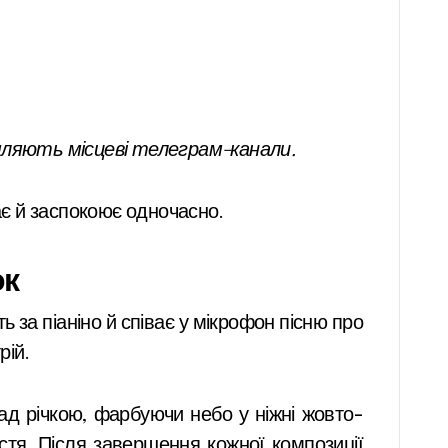
омляють місцеві телеграм-канали.
є й заспокоює одночасно.
ок
ь за піаніно й співає у мікрофон пісню про
рій.
ад річкою, фарбуючи небо у ніжні жовто-
стя. Після завершення кожної композиції