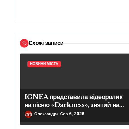
г
а
ц
і
Схожі записи
я
з
НОВИНИ МІСТА
а
п
и
IGNEA представила відеоролик
на пісню «Darkness», знятий на
с
фоні культових архітектурних
Олександр
Сер 6, 2026
і
споруд Києва