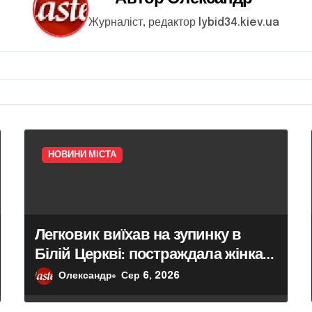
Журналіст, редактор lybid34.kiev.ua
НОВИНИ МІСТА
Легковик виїхав на зупинку в
Білій Церкві: постраждала жінка,
яка чекала на маршрутку
Олександр
Сер 6, 2026