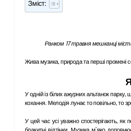
Зміст:
Ранком 17 травня мешканці міста
Жива музика, природа та перші промені 
Я
У одній із білих ажурних альтанок парку, 
кохання. Мелодія лунає то повільно, то зр
У цей час усі уважно спостерігають, як
блакитні відтінки. Музика м’яко доповн