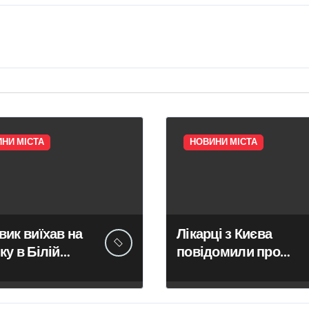
НИ МІСТА
НОВИНИ МІСТА
вик виїхав на
Лікарці з Києва
ку в Білій
повідомили про
і:
підозру після
аждала жінка,
невдалої операції,
екала на
яка призвела до