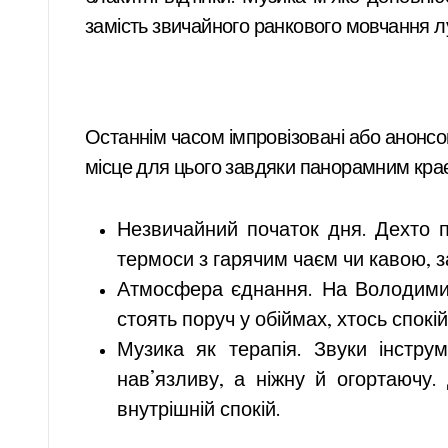
замість звичайного ранкового мовчання лу
Останнім часом імпровізовані або анонсо
місце для цього завдяки панорамним краєв
Незвичайний початок дня. Дехто п
термоси з гарячим чаєм чи кавою, з
Атмосфера єднання. На Володимирс
стоять поруч у обіймах, хтось спокі
Музика як терапія. Звуки інстру
нав’язливу, а ніжну й огортаючу.
внутрішній спокій.