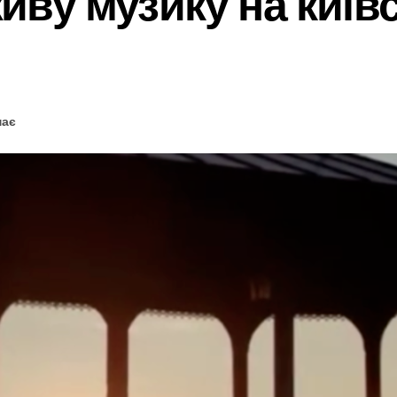
живу музику на київ
має