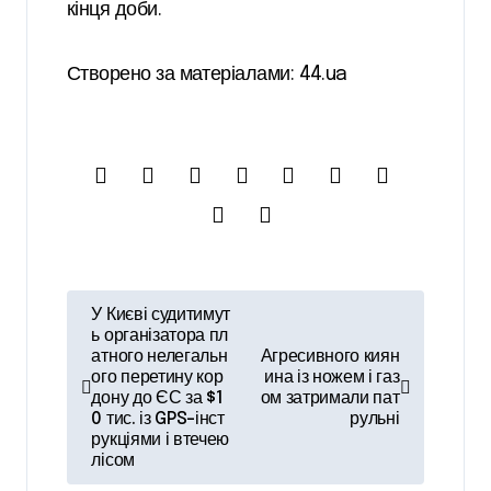
кінця доби.
Створено за матеріалами: 44.ua
Н
У Києві судитимут
а
ь організатора пл
атного нелегальн
Агресивного киян
в
ого перетину кор
ина із ножем і газ
дону до ЄС за $1
ом затримали пат
і
0 тис. із GPS-інст
рульні
рукціями і втечею
г
лісом
а