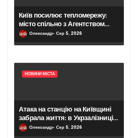
Київ посилює тепломережу:
місто спільно з Агентством
відновлення законтрактували
Олександр
Сер 5, 2026
резервні потужності понад 1,5
ГВт
НОВИНИ МІСТА
Атака на станцію на Київщині
забрала життя: в Укрзалізниці
розповіли, чому потяги не
Олександр
Сер 5, 2026
зупиняють рух під час ударів