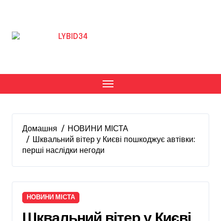
Перейти
до
вмісту
Домашня
НОВИНИ МІСТА
Шквальний вітер у Києві пошкоджує автівки:
перші наслідки негоди
НОВИНИ МІСТА
Шквальний вітер у Києві