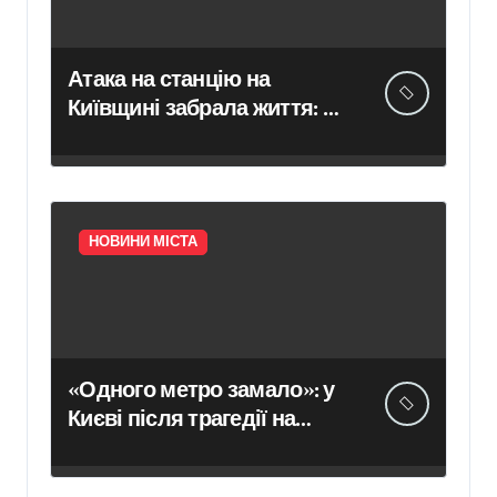
Атака на станцію на
Київщині забрала життя: в
Укрзалізниці розповіли,
чому потяги не зупиняють
рух під час ударів
НОВИНИ МІСТА
«Одного метро замало»: у
Києві після трагедії на
«Квітневій» вимагають
додаткових бетонних