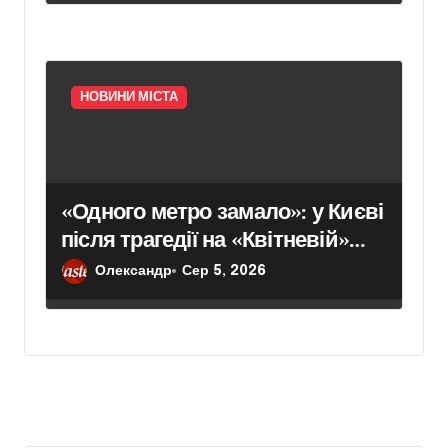
НОВИНИ МІСТА
«Одного метро замало»: у Києві
після трагедії на «Квітневій»
вимагають додаткових
Олександр
Сер 5, 2026
бетонних укриттів