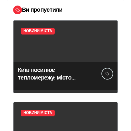
Ви пропустили
НОВИНИ МІСТА
Київ посилює
тепломережу: місто
спільно з Агентством
відновлення
законтрактували резервні
потужності понад 1,5 ГВт
НОВИНИ МІСТА