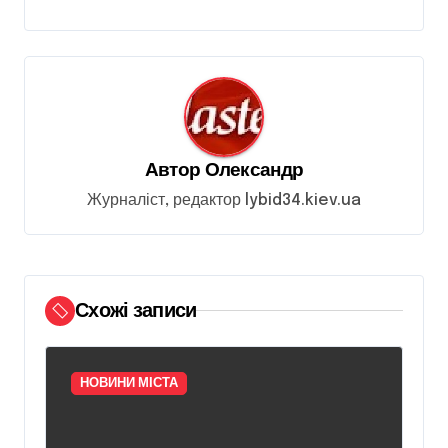
ц
і
я
з
а
Автор
Олександр
п
Журналіст, редактор lybid34.kiev.ua
и
с
і
Схожі записи
в
НОВИНИ МІСТА