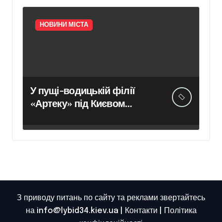
укриттів
НОВИНИ МІСТА
У пущі-водицькій філії
«Артеку» під Києвом
інспектори зафіксували
цвіль, бруд і зіпсовані
продукти — умови
перебування дітей визнали
жахливими
З приводу питань по сайту та реклами звертайтесь
на info@lybid34.kiev.ua |
Контакти
|
Політика