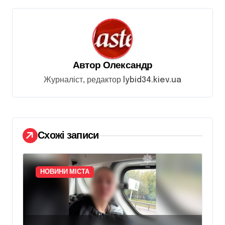
ц
і
я
з
Автор
Олександр
а
Журналіст, редактор lybid34.kiev.ua
п
и
с
Схожі записи
і
в
НОВИНИ МІСТА