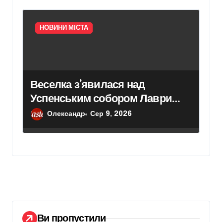
НОВИНИ МІСТА
Веселка з’явилася над
Успенським собором Лаври
після атаки дрона
Олександр
Сер 9, 2026
Ви пропустили