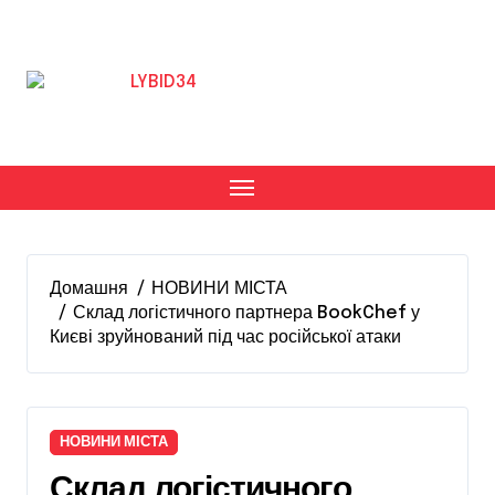
Перейти
до
вмісту
Домашня
НОВИНИ МІСТА
Склад логістичного партнера BookChef у
Києві зруйнований під час російської атаки
НОВИНИ МІСТА
Склад логістичного