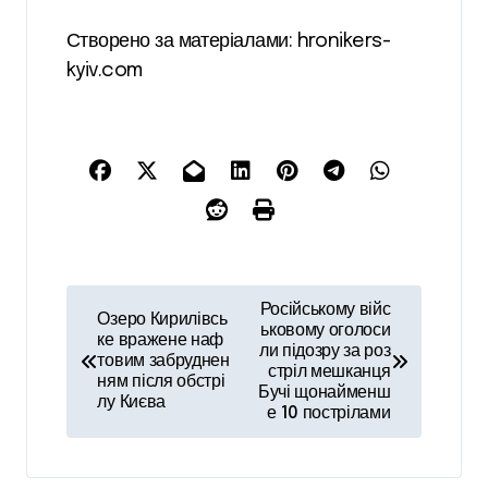
Створено за матеріалами: hronikers-
kyiv.com
Н
Російському війс
Озеро Кирилівсь
а
ьковому оголоси
ке вражене наф
ли підозру за роз
товим забруднен
в
стріл мешканця
ням після обстрі
Бучі щонайменш
і
лу Києва
е 10 пострілами
г
а