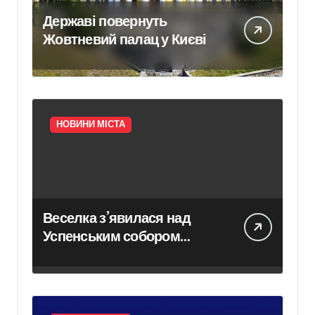
Державі повернуть
Жовтневий палац у Києві
НОВИНИ МІСТА
Веселка з’явилася над
Успенським собором
Лаври після атаки дрона