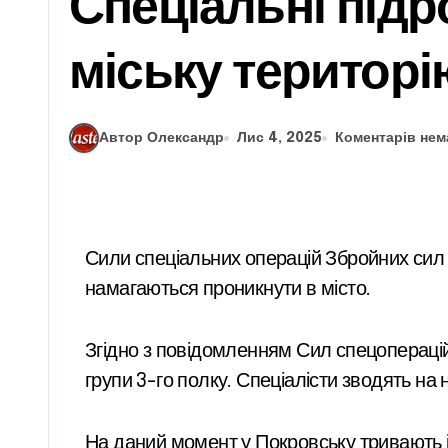
Спеціальні під
міську територ
Автор Олександр
Лис 4, 2025
Коментарів нем
Сили спеціальних операцій Збройних сил України проводять розвідку в Покровську та здійснюють знищення ворожих одиниць, які
намагаються проникнути в місто.
Згідно з повідомленням Сил спецоперацій у соціальній мережі, було опубліковано відеозапис, що демонструє діяльність тактичної
групи 3-го полку. Спеціалісти зводять на н
На даний момент у Покровську тривають інт