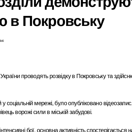
розділи демонструю
ію в Покровську
ає
івець ворожі сили в міській забудові.
енсивні бої, основна активність спостерігається на