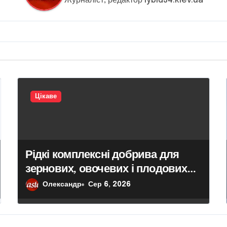
Журналіст, редактор lybid34.kiev.ua
Цікаве
Рідкі комплексні добрива для
зернових, овочевих і плодових
культур: особливості вибору
Олександр
Сер 6, 2026