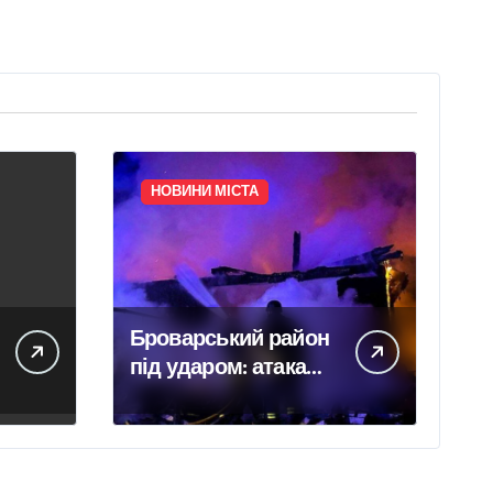
НОВИНИ МІСТА
Броварський район
під ударом: атака
забрала життя трьох
людей, серед них
дитина