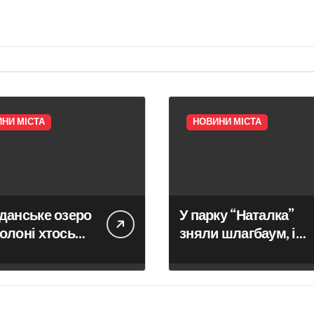
НИ МІСТА
НОВИНИ МІСТА
данське озеро
У парку “Наталка”
олоні хтось
зняли шлагбаум, і
идав прокатні
машини заїхали на
сипеди
пішохідну
територію – головні
новини Києва