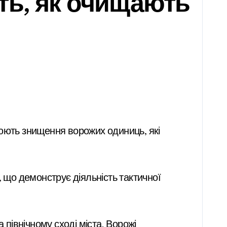
ть, як очищають
 північному сході міста. Ворожі