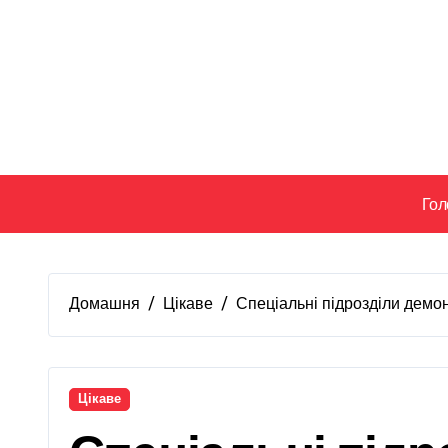
Перейти
до
вмісту
Гол
Домашня
Цікаве
Спеціальні підрозділи демо
Цікаве