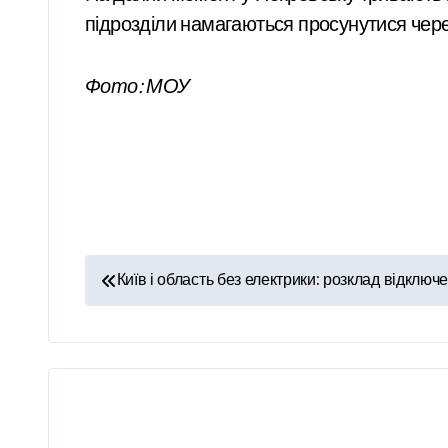
підрозділи намагаються просунутися через
Фото: МОУ
Н
Київ і область без електрики: розклад відключ
а
в
і
г