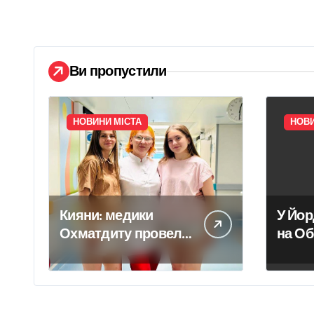
Ви пропустили
НОВИНИ МІСТА
НОВИ
Кияни: медики
У Йор
Охматдиту провели
на Об
складну операцію та
повик
прибрали 20-
вело
сантиметрову кісту
у 14-річної