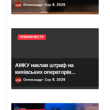
вбивство шести цивільних на
Олександр
Сер 8, 2026
Київщині
НОВИНИ МІСТА
АМКУ наклав штраф на
кияівських операторів
сміттєвого ринку у розмірі 313
Олександр
Сер 8, 2026
тисяч гривень