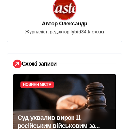
і
я
з
Автор
Олександр
а
Журналіст, редактор lybid34.kiev.ua
п
и
с
Схожі записи
і
в
НОВИНИ МІСТА
Суд ухвалив вирок 11
російським військовим за