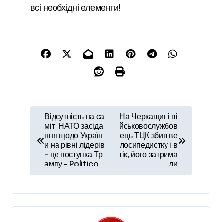
всі необхідні елементи!
Н
Відсутність на са
На Черкащині ві
а
міті НАТО засіда
йськовослужбов
ння щодо Україн
ець ТЦК збив ве
в
и на рівні лідерів
лосипедистку і в
– це поступка Тр
тік, його затрима
і
ампу – Politico
ли
г
а
ц