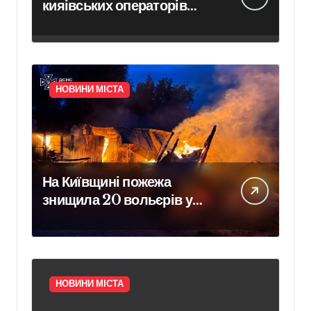
кияівських операторів
сміттєвого ринку у розмірі
313 тисяч гривень
НОВИНИ МІСТА
На Київщині пожежа
знищила 20 вольєрів у
притулку для тварин
НОВИНИ МІСТА