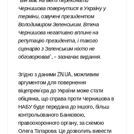
“
Він має на меті переконати
Чернишова повернутися в Україну у
терміни, озвучені президентом
Володимиром Зеленським. Втеча
Чернишова негативно вплине на
репутацію президента, і такого
сценарію з Зеленським ніхто не
обговорював
“, – зазначає видання.
Згідно з даними ZN.UA, можливим
аргументом для повернення
віцепрем’єра до України може стати
обіцянка, що справа проти Чернишова в
НАБУ буде передана до іншого, більш
контрольованого Банковою,
правоохоронного органу, за схемою
Олега Татарова. Це дозволить вивести