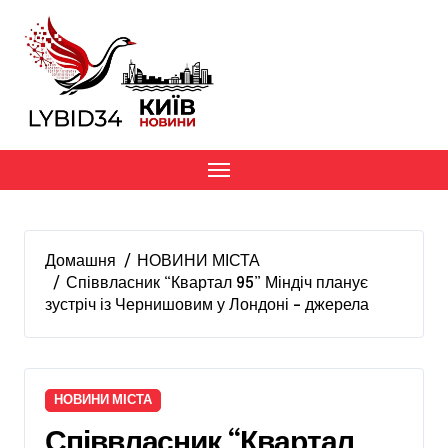
Перейти
до
вмісту
Домашня
НОВИНИ МІСТА
Співвласник “Квартал 95” Міндіч планує
зустріч із Чернишовим у Лондоні – джерела
НОВИНИ МІСТА
Співвласник “Квартал