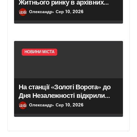
Житнього ринку в архівних
кадрах проєкту «Стародавній
Олександр
Сер 10, 2026
Київ»
НОВИНИ МІСТА
На станції «Золоті Ворота» до
Дня Незалежності відкрили
тематичну виставку – Новини
Олександр
Сер 10, 2026
Києва – Головні події міста
сьогодні