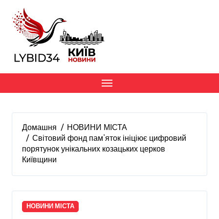
Перейти
до
вмісту
Домашня
НОВИНИ МІСТА
Світовий фонд пам’яток ініціює цифровий
порятунок унікальних козацьких церков
Київщини
НОВИНИ МІСТА