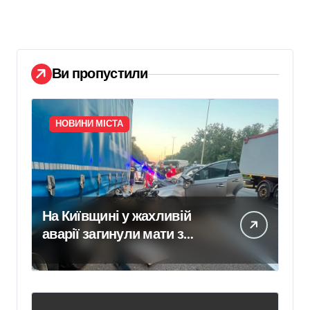
Ви пропустили
НОВИНИ МІСТА
На Київщині у жахливій
аварії загинули мати з
дитиною