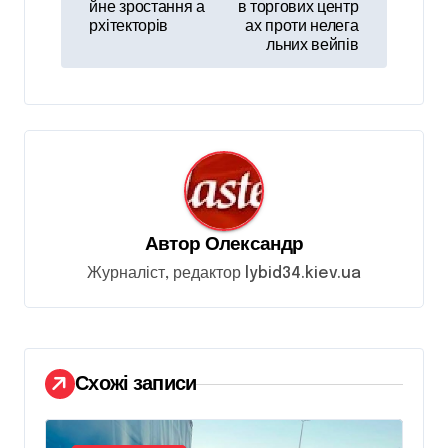
йне зростання а
в торгових центр
і
рхітекторів
ах проти нелега
льних вейпів
г
а
ц
і
я
з
Автор
Олександр
а
Журналіст, редактор lybid34.kiev.ua
п
и
с
і
Схожі записи
в