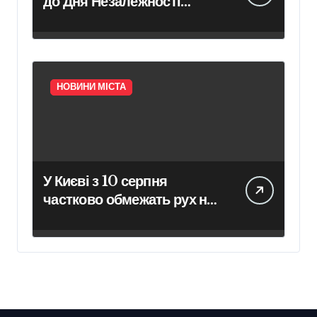
до Дня Незалежності
відкрили тематичну
виставку – Новини Києва –
Головні події міста
сьогодні
НОВИНИ МІСТА
У Києві з 10 серпня
частково обмежать рух на
двох проспектах