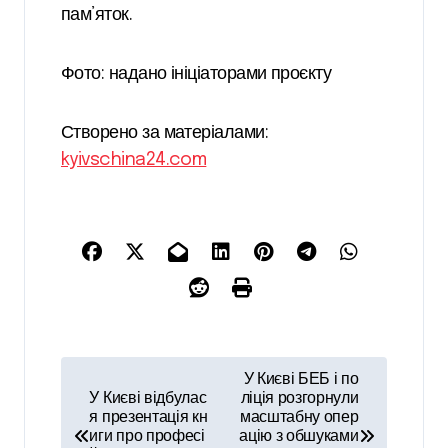
пам’яток.
Фото: надано ініціаторами проєкту
Створено за матеріалами:
kyivschina24.com
Н
У Києві БЕБ і по
а
У Києві відбулас
ліція розгорнули
я презентація кн
масштабну опер
в
иги про професі
ацію з обшуками