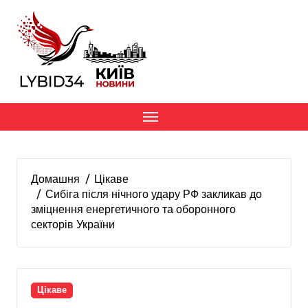
Перейти
до
вмісту
Домашня
Цікаве
Сибіга після нічного удару РФ закликав до
зміцнення енергетичного та оборонного
секторів України
Цікаве