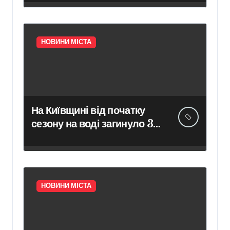
НОВИНИ МІСТА
На Київщині від початку
сезону на воді загинуло 35
людей — рятувальники
попереджають про
небезпечну тенденцію
НОВИНИ МІСТА