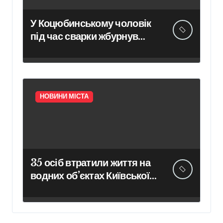
У Коцюбинському чоловік
під час сварки жбурнув
гранату у приміщення
адмінбудівлі
НОВИНИ МІСТА
35 осіб втратили життя на
водних об’єктах Київської
області з початку року