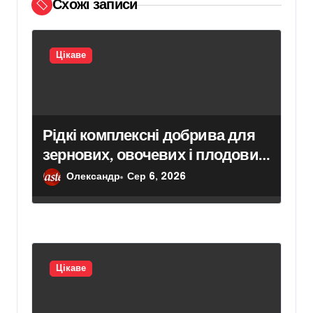
и
Схожі записи
с
і
Цікаве
в
Рідкі комплексні добрива для
зернових, овочевих і плодових
культур: особливості вибору
Олександр
Сер 6, 2026
Цікаве