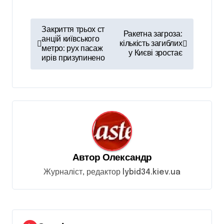
Н
Закриття трьох ст
Ракетна загроза:
а
анцій київського
кількість загиблих
метро: рух пасаж
у Києві зростає
в
ирів призупинено
і
г
а
ц
і
я
Автор
Олександр
з
Журналіст, редактор lybid34.kiev.ua
а
п