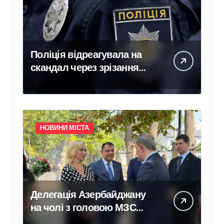
Поліція відреагувала на
скандал через зрізання
зелених насаджень у
Голосіївському районі
НОВИНИ МІСТА
Делегація Азербайджану
на чолі з головою МЗС
відвідала Ірпінь