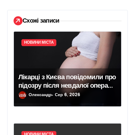
и
с
і
Схожі записи
в
НОВИНИ МІСТА
Лікарці з Києва повідомили про
підозру після невдалої операції,
яка призвела до втрати дитини
Олександр
Сер 6, 2026
у пацієнтки
НОВИНИ МІСТА