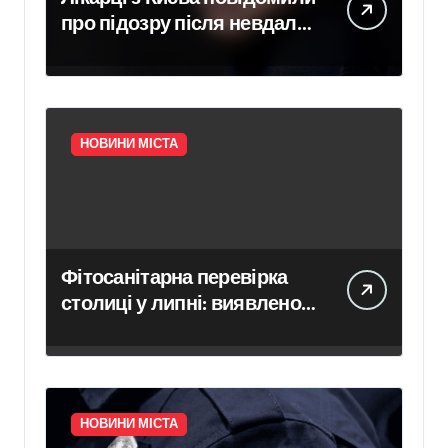
про підозру після невдалої
операції, яка призвела до
втрати дитини у пацієнтки
НОВИНИ МІСТА
Фітосанітарна перевірка
столиці у липні: виявлено
8 порушень та перевірено
623 тис. рослин
НОВИНИ МІСТА