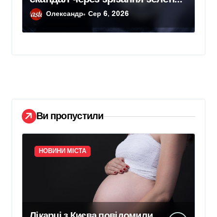
насаджень у Голосіївському
Олександр
Сер 6, 2026
районі
Ви пропустили
НОВИНИ МІСТА
Лікарці з Києва повідомили