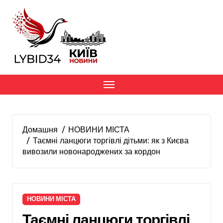
Перейти
до
вмісту
Домашня
НОВИНИ МІСТА
Таємні ланцюги торгівлі дітьми: як з Києва
вивозили новонароджених за кордон
НОВИНИ МІСТА
Таємні ланцюги торгівлі