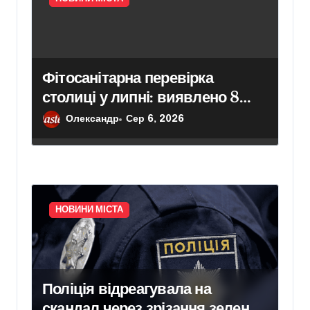
Фітосанітарна перевірка
столиці у липні: виявлено 8
порушень та перевірено 623
Олександр
Сер 6, 2026
тис. рослин
НОВИНИ МІСТА
Поліція відреагувала на
скандал через зрізання зелених