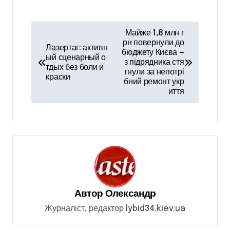
Н
Майже 1,8 млн г
а
рн повернули до
Лазертаг: активн
бюджету Києва —
ый сценарный о
в
з підрядника стя
тдых без боли и
гнули за непотрі
і
краски
бний ремонт укр
иття
г
а
ц
і
я
з
Автор
Олександр
а
Журналіст, редактор lybid34.kiev.ua
п