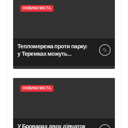
НОВИНИ МІСТА
Тепломережа проти парку:
у Теремках можуть
знищити 600 дерев
НОВИНИ МІСТА
У Броварах двох дівчаток