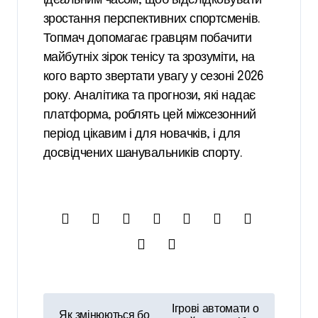
зростання перспективних спортсменів.
Топмач
допомагає гравцям побачити
майбутніх зірок тенісу та зрозуміти, на
кого варто звертати увагу у сезоні 2026
року. Аналітика та прогнози, які надає
платформа, роблять цей міжсезонний
період цікавим і для новачків, і для
досвідчених шанувальників спорту.
Н
Ігрові автомати о
Як змінюються бо