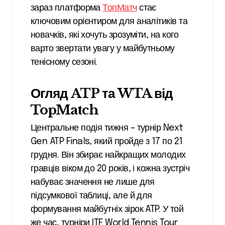
зараз платформа
ТопМатч
стає
ключовим орієнтиром для аналітиків та
новачків, які хочуть зрозуміти, на кого
варто звертати увагу у майбутньому
тенісному сезоні.
Огляд ATP та WTA від
TopMatch
Центральне подія тижня – турнір Next
Gen ATP Finals, який пройде з 17 по 21
грудня. Він збирає найкращих молодих
гравців віком до 20 років, і кожна зустріч
набуває значення не лише для
підсумкової таблиці, але й для
формування майбутніх зірок ATP. У той
же час, турніри ITF World Tennis Tour