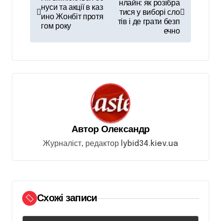
а
нлайн: як розібра
нуси та акції в каз
тися у виборі сло
ино Жонбіт протя
в
тів і де грати безп
гом року
ечно
і
г
а
ц
і
я
Автор
Олександр
з
Журналіст, редактор lybid34.kiev.ua
а
п
и
Схожі записи
с
і