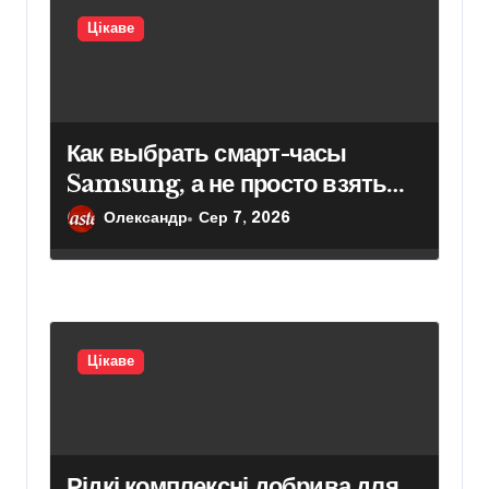
в
Цікаве
Как выбрать смарт-часы
Samsung, а не просто взять
модель подороже
Олександр
Сер 7, 2026
Цікаве
Рідкі комплексні добрива для