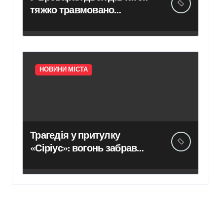
тяжко травмовано
електричним струмом
НОВИНИ МІСТА
Трагедія у притулку
«Сіріус»: вогонь забрав
життя восьми собак