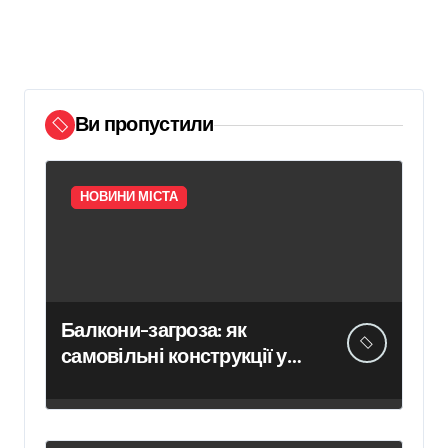
Ви пропустили
НОВИНИ МІСТА
Балкони-загроза: як
самовільні конструкції у
Києві псують фасади
будинків і ставлять під
ризик сусідів