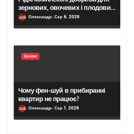
зернових, овочевих і плодових
культур: особливості вибору
Олександр
Сер 6, 2026
Цікаве
Чому фен-шуй в прибиранні
квартир не працює?
Олександр
Сер 1, 2026