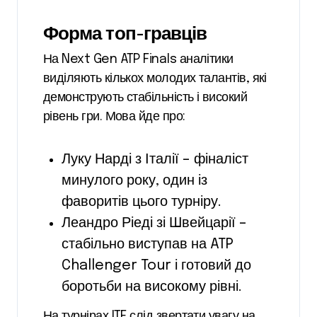
Форма топ-гравців
На Next Gen ATP Finals аналітики
виділяють кількох молодих талантів, які
демонструють стабільність і високий
рівень гри. Мова йде про:
Луку Нарді з Італії – фіналіст
минулого року, один із
фаворитів цього турніру.
Леандро Ріеді зі Швейцарії –
стабільно виступав на ATP
Challenger Tour і готовий до
боротьби на високому рівні.
На турнірах ITF слід звертати увагу на