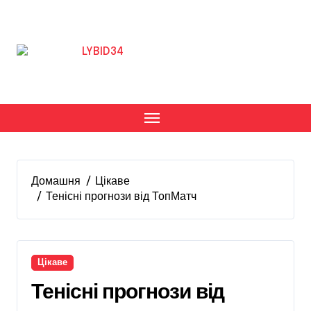
Перейти
до
вмісту
Домашня
Цікаве
Тенісні прогнози від ТопМатч
Цікаве
Тенісні прогнози від