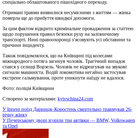
спеціально облаштованого пішохідного переходу.
Отримані травми виявилися несумісними з життям — жінка
померла ще до прибуття швидкої допомоги.
За цим фактом відкрито кримінальне провадження за статтею
щодо порушення правил безпеки руху на залізничному
транспорті. Нині правоохоронці з’ясовують усі обставини та
причини інциденту.
Також повідомлялося, що на Київщині під колесами
міжнародного потяга загинув чоловік. Трагічний випадок
стався у селищі Ворзель. Чоловік не відреагував на звукові
сигнали машиніста. Водій локомотива негайно застосував
екстрене гальмування, проте уникнути наїзду не вдалося.
Фото: поліція Київщини
Створено за матеріалами:
kyivschina24.com
Навігація
У Ірпені поїзд Дарниця–Коростень смертельно травмував 26-
річну жінку
записів
У Печерському дворі згоріли три автівки — BMW, Volkswagen
та Opel