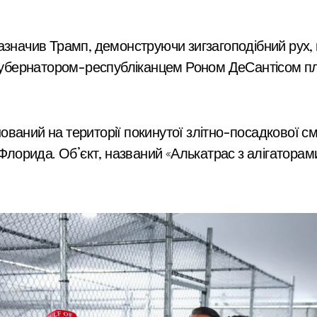
азначив Трамп, демонструючи зигзагоподібний рух, 
з губернатором-республіканцем Роном ДеСантісом 
ваний на території покинутої злітно-посадкової см
 Флорида. Об’єкт, названий «Алькатрас з алігаторам