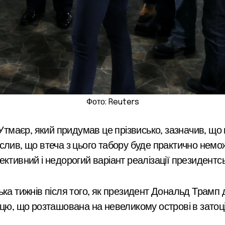
Фото: Reuters
маєр, який придумав це прізвисько, зазначив, що 
слив, що втеча з цього табору буде практично немо
ективний і недорогий варіант реалізації президентс
ька тижнів після того, як президент Дональд Трам
ицю, що розташована на невеликому острові в зато