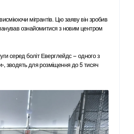
висміюючи мігрантів. Цю заяву він зробив
планував ознайомитися з новим центром
уги серед боліт Еверглейдс — одного з
и», зводять для розміщення до 5 тисяч