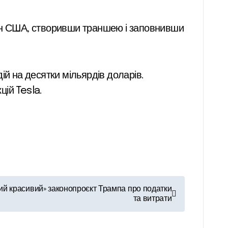
дон США, створивши траншею і заповнивши
й на десятки мільярдів доларів.
ій Tesla.
й красивий» законопроєкт Трампа про податки
та витрати