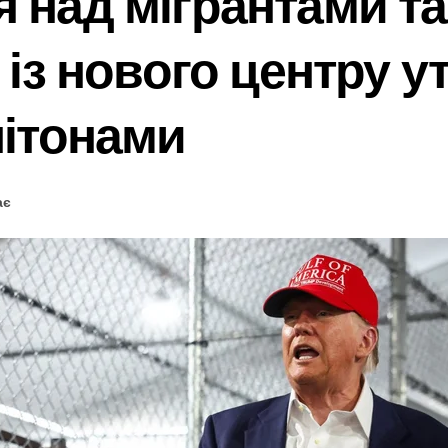
 над мігрантами та
» із нового центру 
пітонами
ає