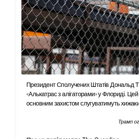
Президент Сполучених Штатів Дональд Трамп висміяв мігрантів, демонструючи, як їм варто рятуватися з нового центру утримання
«Алькатрас з алігаторами» у Флориді. Цей
основним захистом слугуватимуть хижаки –
Трамп ог