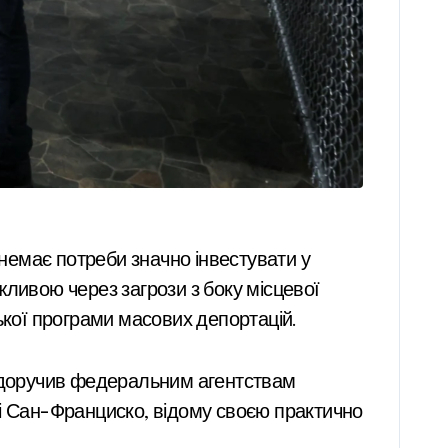
немає потреби значно інвестувати у
жливою через загрози з боку місцевої
ької програми масових депортацій.
п доручив федеральним агентствам
ці Сан-Франциско, відому своєю практично