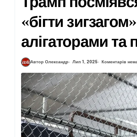
Трамп посміявся
«бігти зигзагом
алігаторами та 
Автор Олександр
Лип 1, 2025
Коментарів нем