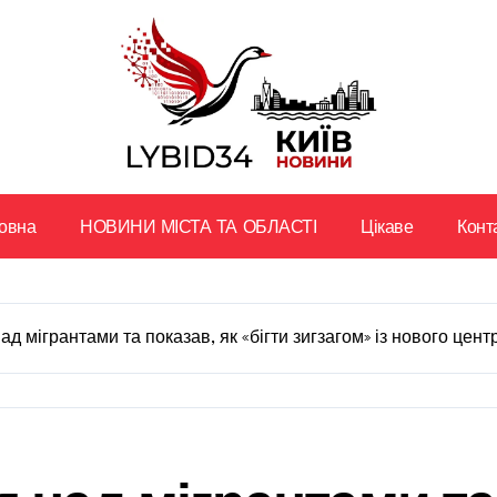
овна
НОВИНИ МІСТА ТА ОБЛАСТІ
Цікаве
Конт
д мігрантами та показав, як «бігти зигзагом» із нового цен