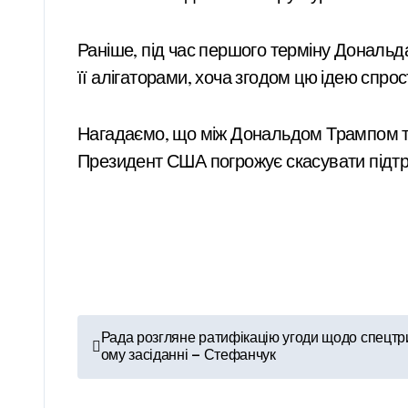
Раніше, під час першого терміну Дональ
її алігаторами, хоча згодом цю ідею спрос
Нагадаємо, що між Дональдом Трампом 
Президент США погрожує скасувати підтри
Н
Рада розгляне ратифікацію угоди щодо спецт
ому засіданні — Стефанчук
а
в