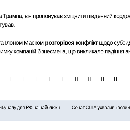
да Трампа, він пропонував зміцнити південний кор
тував.
та Ілоном Маском
розгорівся
конфлікт щодо субсиді
мку компаній бізнесмена, що викликало падіння акц
рибуналу для РФ на найближч
Сенат США ухвалив «велики