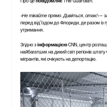
Про це
повідомляє
The Guardian.
«Не тікайте прямо. Дивіться, отак!»
— з
перед від’їздом до Флориди, де разом і
утримання.
Згідно з
інформацією
CNN, центр розташо
найбагатших на дикий світ регіонів штату
мігрантів, які очікують на депортацію.