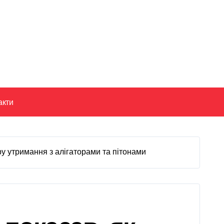
акти
тру утримання з алігаторами та пітонами