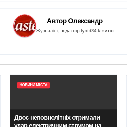
Автор
Олександр
Журналіст, редактор lybid34.kiev.ua
НОВИНИ МІСТА
Двоє неповнолітніх отримали
удар електричним струмом на