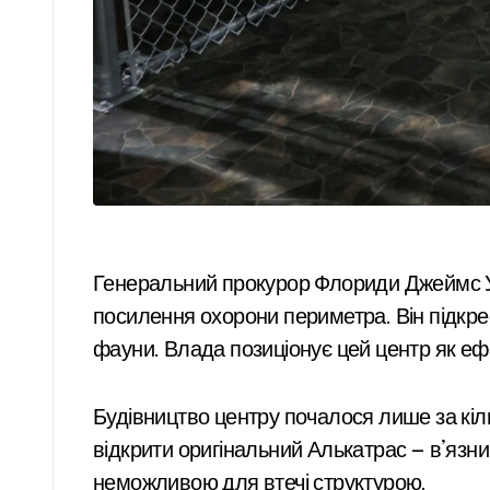
Генеральний прокурор Флориди Джеймс Ут
посилення охорони периметра. Він підкре
фауни. Влада позиціонує цей центр як еф
Будівництво центру почалося лише за кіл
відкрити оригінальний Алькатрас — в’язн
неможливою для втечі структурою.