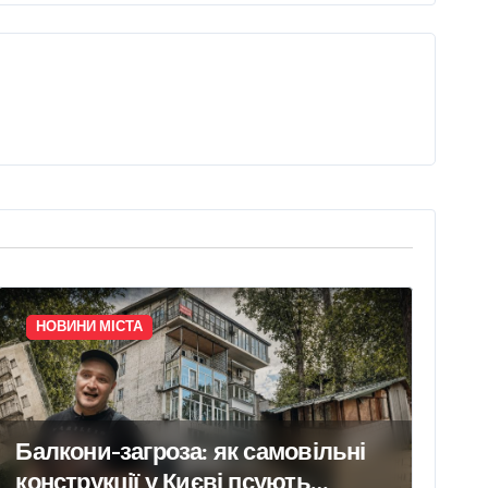
НОВИНИ МІСТА
Балкони-загроза: як самовільні
конструкції у Києві псують