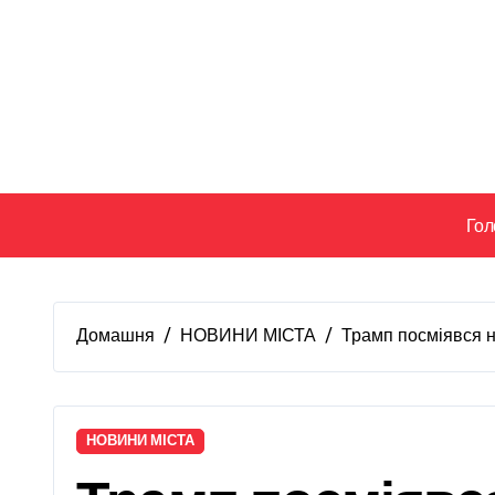
Перейти
до
вмісту
Гол
Домашня
НОВИНИ МІСТА
Трамп посміявся на
НОВИНИ МІСТА