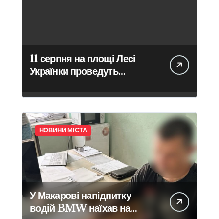
11 серпня на площі Лесі
Українки проведуть
очищення пам’ятника
поетесі
НОВИНИ МІСТА
У Макарові напідпитку
водій BMW наїхав на