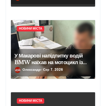
НОВИНИ МІСТА
У Макарові напідпитку водій
BMW наїхав на мотоцикл із
двома підлітками: йому
Олександр
Сер 7, 2026
повідомили про підозру
НОВИНИ МІСТА