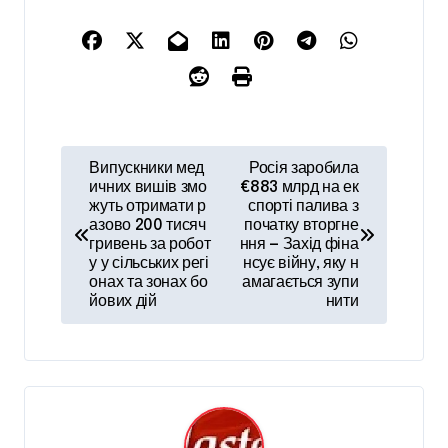
Н
Випускники мед
Росія заробила
а
ичних вишів змо
€883 млрд на ек
жуть отримати р
спорті палива з
в
азово 200 тисяч
початку вторгне
гривень за робот
ння — Захід фіна
і
у у сільських регі
нсує війну, яку н
онах та зонах бо
амагається зупи
г
йових дій
нити
а
ц
і
я