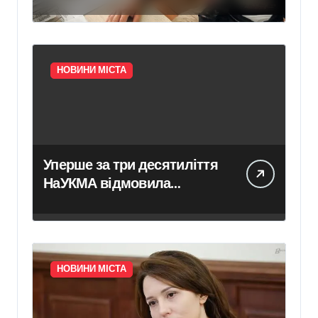
мотоцикл із двома
підлітками: йому
повідомили про підозру
НОВИНИ МІСТА
Уперше за три десятиліття
НаУКМА відмовила
ревізорам у доступі до
історичних пам’яток
НОВИНИ МІСТА