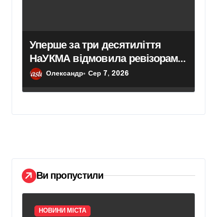
Уперше за три десятиліття
НаУКМА відмовила ревізорам у
доступі до історичних пам’яток
Олександр
Сер 7, 2026
Ви пропустили
НОВИНИ МІСТА