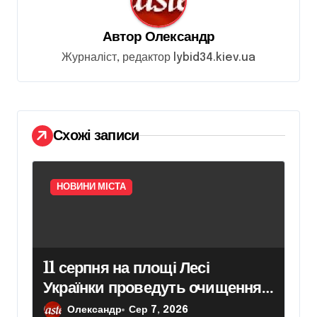
з
а
Автор
Олександр
п
Журналіст, редактор lybid34.kiev.ua
и
с
і
Схожі записи
в
НОВИНИ МІСТА
11 серпня на площі Лесі
Українки проведуть очищення
пам’ятника поетесі
Олександр
Сер 7, 2026