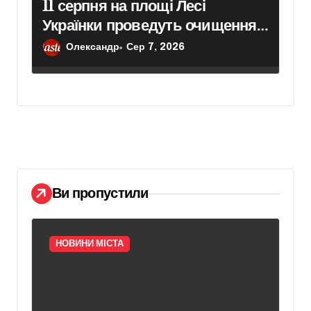
11 серпня на площі Лесі
Українки проведуть очищення
пам’ятника поетесі
Олександр
Сер 7, 2026
Ви пропустили
НОВИНИ МІСТА