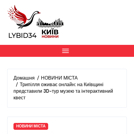
Перейти
до
вмісту
Домашня
НОВИНИ МІСТА
Трипілля оживає онлайн: на Київщині
представили 3D-тур музею та інтерактивний
квест
НОВИНИ МІСТА