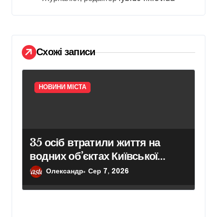
п
и
с
Схожі записи
і
в
НОВИНИ МІСТА
35 осіб втратили життя на
водних об’єктах Київської
області з початку року
Олександр
Сер 7, 2026