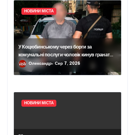
НОВИНИ МІСТА
У Коцюбинському через борги за
комунальні послуги чоловік кинув гранату в
офіс підприємства
Олександр
Сер 7, 2026
НОВИНИ МІСТА