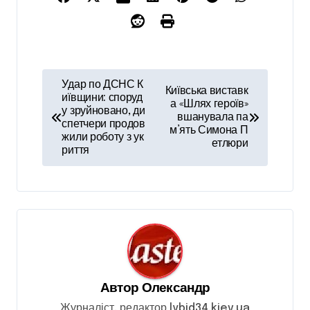
Н
Удар по ДСНС К
Київська виставк
а
иївщини: споруд
а «Шлях героїв»
у зруйновано, ди
вшанувала па
в
спетчери продов
м’ять Симона П
жили роботу з ук
і
етлюри
риття
г
а
ц
і
я
з
Автор
Олександр
а
Журналіст, редактор lybid34.kiev.ua