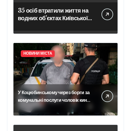
35 осіб втратили життя на
водних об’єктах Київської
області з початку року
НОВИНИ МІСТА
У Коцюбинському через борги за
комунальні послуги чоловік кинув
гранату в офіс підприємства