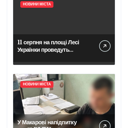
НОВИНИ МІСТА
11 серпня на площі Лесі
Українки проведуть
очищення пам’ятника
поетесі
НОВИНИ МІСТА
У Макарові напідпитку