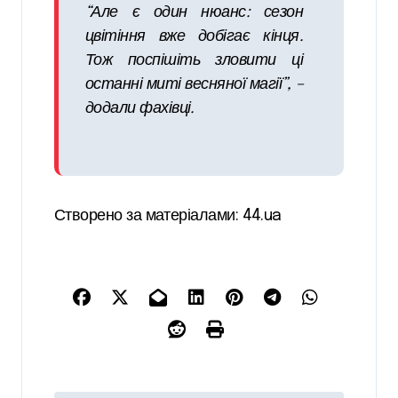
“Але є один нюанс: сезон
цвітіння вже добігає кінця.
Тож поспішіть зловити ці
останні миті весняної магії”, –
додали фахівці.
Створено за матеріалами: 44.ua