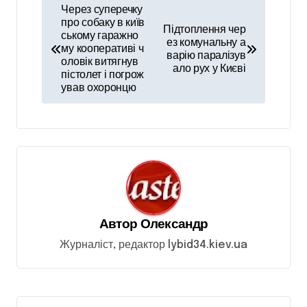
Н
Через суперечку
а
про собаку в київ
Підтоплення чер
ському гаражно
ез комунальну а
в
му кооперативі ч
варію паралізув
оловік витягнув
і
ало рух у Києві
пістолет і погрож
ував охоронцю
г
а
ц
і
я
з
Автор
Олександр
а
Журналіст, редактор lybid34.kiev.ua
п
и
с