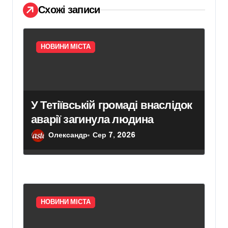
і
Схожі записи
в
НОВИНИ МІСТА
У Тетіївській громаді внаслідок
аварії загинула людина
Олександр
Сер 7, 2026
НОВИНИ МІСТА