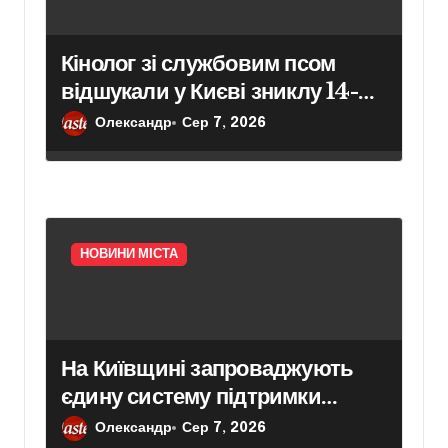
Кінолог зі службовим псом
відшукали у Києві зниклу 14-
річну дівчину
Олександр
Сер 7, 2026
НОВИНИ МІСТА
На Київщині запроваджують
єдину систему підтримки
молоді
Олександр
Сер 7, 2026