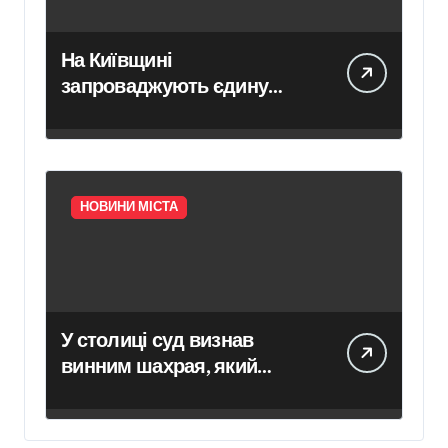
На Київщині
запроваджують єдину
систему підтримки молоді
НОВИНИ МІСТА
У столиці суд визнав
винним шахрая, який
обманом позбавив вдову
захисника на 455 тис. грн