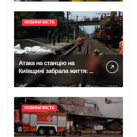
відновлення
законтрактували резервні
потужності понад 1,5 ГВт
НОВИНИ МІСТА
Атака на станцію на
Київщині забрала життя: в
Укрзалізниці розповіли,
чому потяги не зупиняють
рух під час ударів
НОВИНИ МІСТА