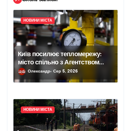
с
і
в
НОВИНИ МІСТА
Київ посилює тепломережу:
місто спільно з Агентством
відновлення законтрактували
Олександр
Сер 5, 2026
резервні потужності понад 1,5
ГВт
НОВИНИ МІСТА