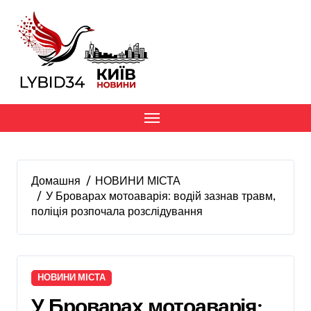
Перейти
до
вмісту
Домашня
НОВИНИ МІСТА
У Броварах мотоаварія: водій зазнав травм,
поліція розпочала розслідування
НОВИНИ МІСТА
У Броварах мотоаварія: