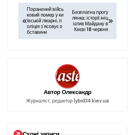
Н
Поранений війсь
Безплатна прогу
а
ковий помер у ки
лянка: історії ініц
ївській лікарні, п
іатив Майдану в
в
оліція з’ясовує о
Києві 18 червня
бставини
і
г
а
ц
і
я
Автор
Олександр
з
Журналіст, редактор lybid34.kiev.ua
а
п
и
Схожі записи