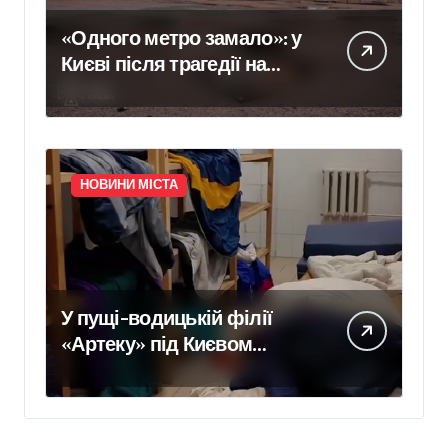
«Одного метро замало»: у
Києві після трагедії на
«Квітневій» вимагають
додаткових бетонних
укриттів
НОВИНИ МІСТА
У пущі-водицькій філії
«Артеку» під Києвом
інспектори зафіксували
цвіль, бруд і зіпсовані
продукти — умови