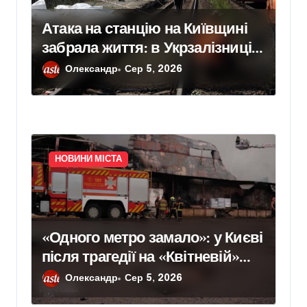
Атака на станцію на Київщині
забрала життя: в Укрзалізниці
розповіли, чому потяги не
Олександр
Сер 5, 2026
зупиняють рух під час ударів
НОВИНИ МІСТА
«Одного метро замало»: у Києві
після трагедії на «Квітневій»
вимагають додаткових
Олександр
Сер 5, 2026
бетонних укриттів