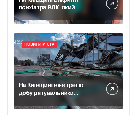
психіатра ВЛК, який
отримав $2000 за
фіктивний діагноз
НОВИНИ МІСТА
На Київщині вже третю
добу рятувальники
ліквідовують наслідки
російського удару