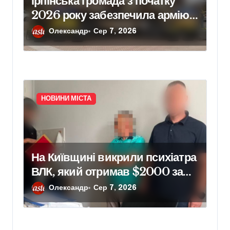
Ірпінська громада з початку
2026 року забезпечила армію
640 одиницями техніки
Олександр
Сер 7, 2026
НОВИНИ МІСТА
На Київщині викрили психіатра
ВЛК, який отримав $2000 за
фіктивний діагноз
Олександр
Сер 7, 2026