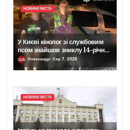
в
НОВИНИ МІСТА
У Києві кінолог зі службовим
псом знайшов зниклу 14-річну
школярку
Олександр
Сер 7, 2026
НОВИНИ МІСТА