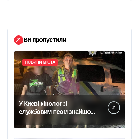
Ви пропустили
НОВИНИ МІСТА
У Києві кінолог зі
службовим псом знайшов
зниклу 14-річну школярку