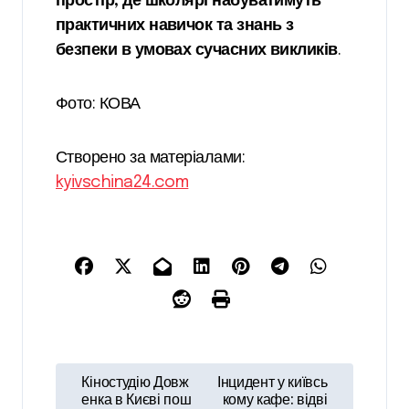
простір, де школярі набуватимуть
практичних навичок та знань з
безпеки в умовах сучасних викликів
.
Фото: КОВА
Створено за матеріалами:
kyivschina24.com
Н
Кіностудію Довж
Інцидент у київсь
а
енка в Києві пош
кому кафе: відві