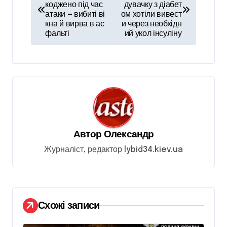
коджено під час
дувачку з діабет
в
атаки — вибиті ві
ом хотіли вивест
кна й вирва в ас
и через необхідн
і
фальті
ий укол інсуліну
г
а
ц
і
я
з
Автор
Олександр
а
Журналіст, редактор lybid34.kiev.ua
п
и
с
Схожі записи
і