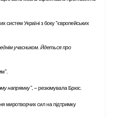
х систем Україні з боку “європейських
реднім учасником. Йдеться про
им”.
ому напрямку”,
— резюмувала Брюс.
ня миротворчих сил на підтримку