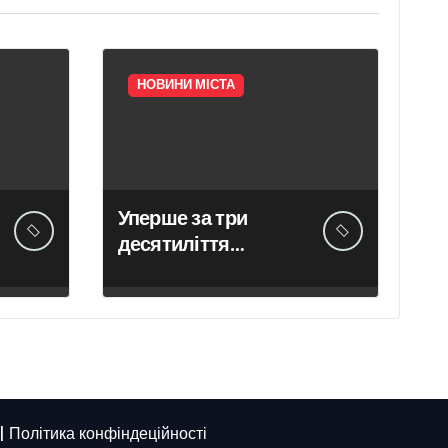
НОВИНИ МІСТА
Уперше за три
десятиліття
НаУКМА відмовила
ревізорам у доступі
до історичних
пам’яток
|
Політика конфіндеційності