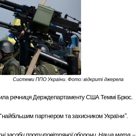
Системи ППО України. Фото: відкриті джерела
ердила речниця Держдепартаменту США Теммі Брюс.
найбільшим партнером та захисником України”.
сні засоби протиповітряної оборони. Наша мета