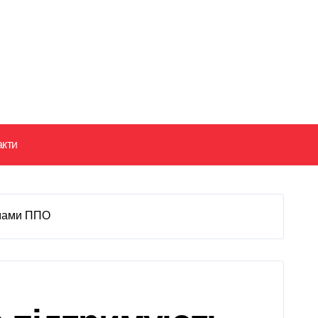
акти
емами ППО