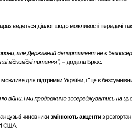
раз ведеться діалог щодо можливості передачі таки
сторони, але Державний департамент не є безпосе
ші відповідні питання”,
— додала Брюс.
ожливе для підтримки України, і “це є безсумнівн
ю війни, і ми продовжимо зосереджуватись на ць
ранцузькі чиновники
змінюють акценти
з розгортан
ті США.