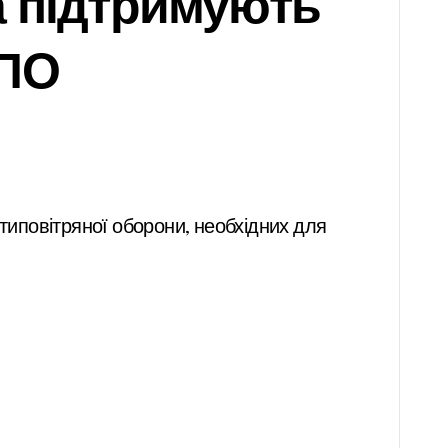
а підтримують
ППО