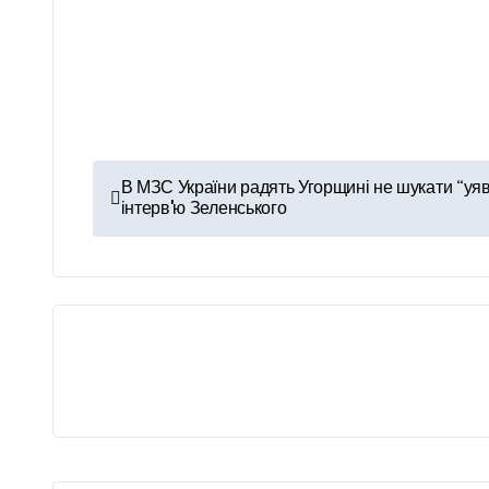
Н
В МЗС України радять Угорщині не шукати “уяв
інтервʼю Зеленського
а
в
і
г
а
ц