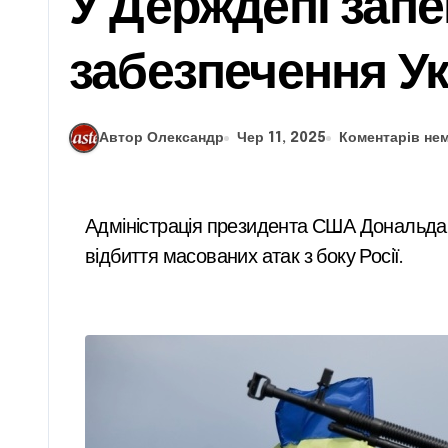
У Держдепі зап
забезпечення У
Автор Олександр
Чер 11, 2025
Коментарів не
Адміністрація президента США Дональда Трампа підтримує надходження Україні систем протиповітряної оборони, необхідних для
відбиття масованих атак з боку Росії.