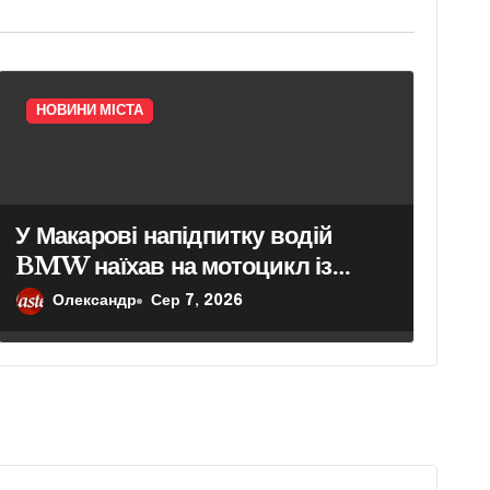
НОВИНИ МІСТА
У Макарові напідпитку водій
BMW наїхав на мотоцикл із
двома підлітками: йому
Олександр
Сер 7, 2026
повідомили про підозру