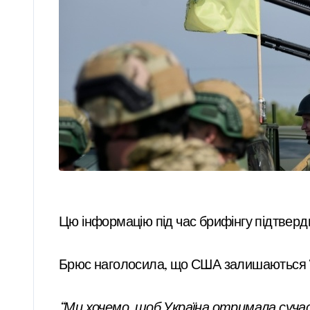
Цю інформацію під час брифінгу підтв
Брюс наголосила, що США залишаються “
“Ми хочемо, щоб Україна отримала суча