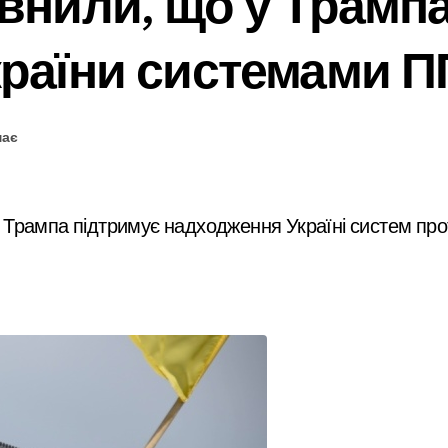
евнили, що у Трамп
країни системами 
має