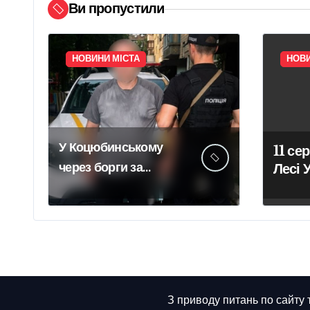
Ви пропустили
НОВИНИ МІСТА
НОВИ
У Коцюбинському
11 се
через борги за
Лесі 
пров
комунальні послуги
очищ
чоловік кинув гранату
пам’я
в офіс підприємства
З приводу питань по сайту 