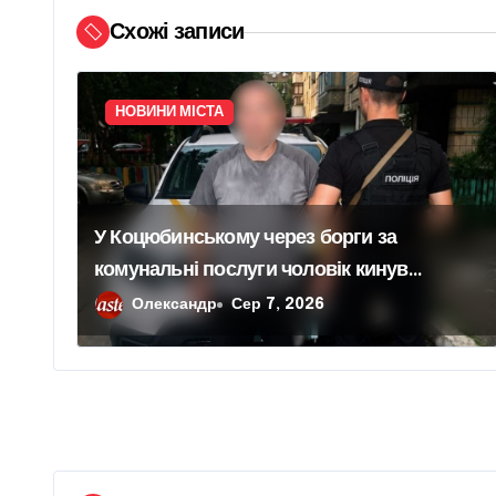
і
Схожі записи
я
з
НОВИНИ МІСТА
а
п
и
У Коцюбинському через борги за
с
комунальні послуги чоловік кинув
гранату в офіс підприємства
Олександр
Сер 7, 2026
і
в