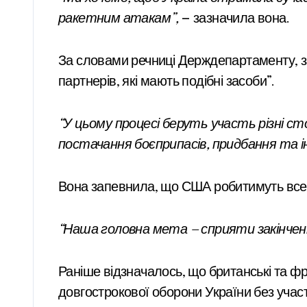
ракетним атакам”,
— зазначила вона.
За словами речниці Держдепартаменту, за
партнерів, які мають подібні засоби”.
“У цьому процесі беруть участь різні 
постачання боєприпасів, придбання та ін
Вона запевнила, що США робитимуть все м
“Наша головна мета — сприяти закінченн
Раніше відзначалось, що британські та ф
довгострокової оборони України без учас