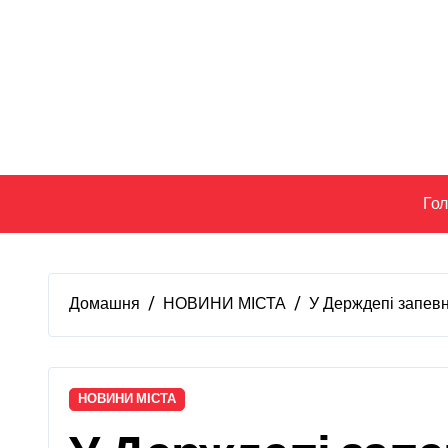
Перейти
до
вмісту
Го
Домашня
НОВИНИ МІСТА
У Держдепі запев
НОВИНИ МІСТА