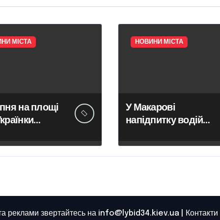
НИ МІСТА
НОВИНИ МІСТА
рпня на площі
У Макарові
Українки
напідпитку водій
едуть
BMW наїхав на
ення
мотоцикл із двома
тника поетесі
підлітками: йому
повідомили про
підозру
та реклами звертайтесь на info@lybid34.kiev.ua |
Контакти