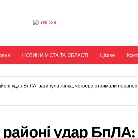
овна
НОВИНИ МІСТА ТА ОБЛАСТІ
Цікаве
Конт
йоні удар БпЛА: загинула жінка, четверо отримали поранен
районі удар БпЛА: 