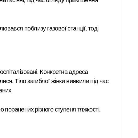
а гасінні, під час огляду приміщення
ювався поблизу газової станції, тоді
оспіталізовані. Конкретна адреса
ся. Тіло загиблої жінки виявили під час
аних.
о поранених різного ступеня тяжкості.