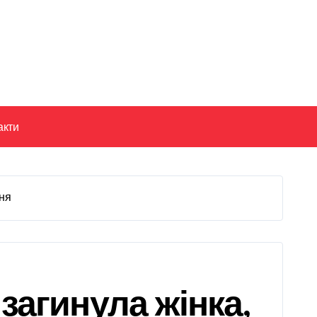
акти
ня
загинула жінка,