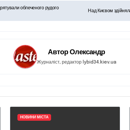
врятували обпеченого рудого
Над Києвом здійнял
Автор
Олександр
Журналіст, редактор lybid34.kiev.ua
НОВИНИ МІСТА