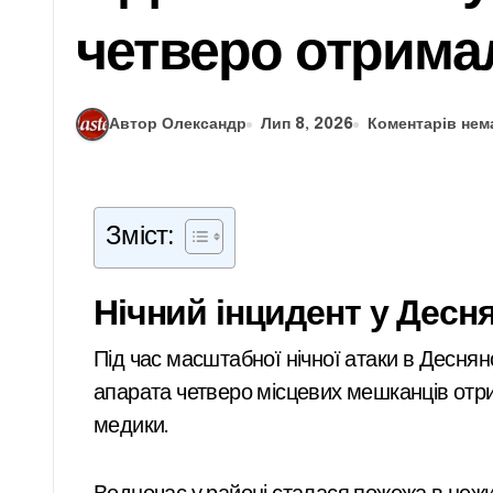
четверо отрима
Автор Олександр
Лип 8, 2026
Коментарів нем
Зміст:
Нічний інцидент у Десн
Під час масштабної нічної атаки в Деснянському районі столиці впав ворожий БпЛА. Внаслідок падіння безпілотного літального
апарата четверо місцевих мешканців отри
медики.