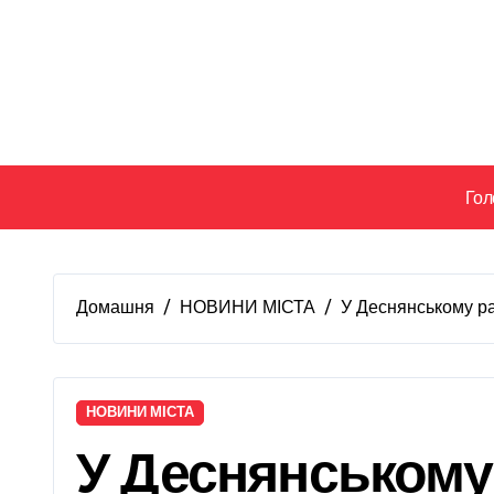
Перейти
до
вмісту
Гол
Домашня
НОВИНИ МІСТА
У Деснянському ра
НОВИНИ МІСТА
У Деснянському 