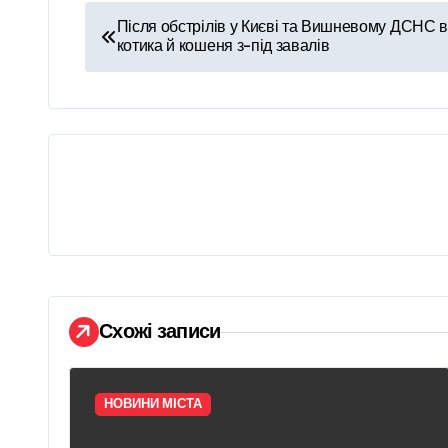
Н
Після обстрілів у Києві та Вишневому ДСНС 
котика й кошеня з-під завалів
а
в
і
г
а
ц
і
Схожі записи
я
з
НОВИНИ МІСТА
а