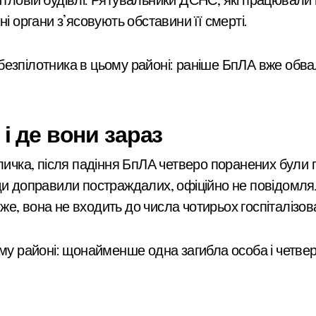
ловій будівлі. Рятувальники ДСНС, які працювали н
і органи з’ясовують обставини її смерті.
езпілотника в цьому районі: раніше БпЛА вже обвал
і де вони зараз
личка, після падіння БпЛА четверо поранених були г
ди доправили постраждалих, офіційно не повідомляли
отже, вона не входить до числа чотирьох госпіталізов
му районі: щонайменше одна загибла особа і четвер