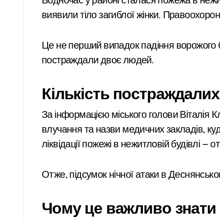
Водночас у районі сталася пожежа в нежит
виявили тіло загиблої жінки. Правоохоронн
Це не перший випадок падіння ворожого б
постраждали двоє людей.
Кількість постраждалих 
За інформацією міського голови Віталія К
влучання та назви медичних закладів, ку
ліквідації пожежі в нежитловій будівлі — 
Отже, підсумок нічної атаки в Деснянсько
Чому це важливо знати