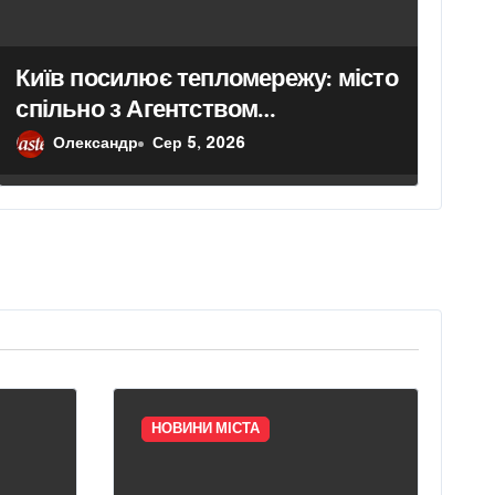
Київ посилює тепломережу: місто
спільно з Агентством
відновлення законтрактували
Олександр
Сер 5, 2026
резервні потужності понад 1,5 ГВт
НОВИНИ МІСТА