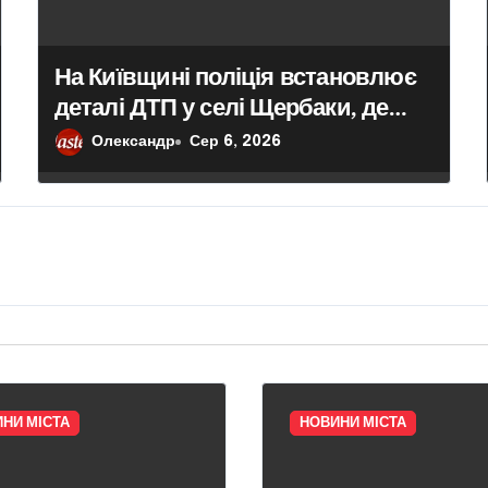
На Київщині поліція встановлює
деталі ДТП у селі Щербаки, де
травмувалися двоє дітей
Олександр
Сер 6, 2026
НИ МІСТА
НОВИНИ МІСТА