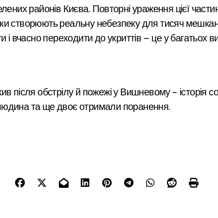
елених районів Києва. Повторні ураження цієї части
 атаки створюють реальну небезпеку для тисяч мешк
и і вчасно переходити до укриттів — це у багатьох в
в після обстрілу й пожежі у Вишневому – історія с
а людина та ще двоє отримали поранення.