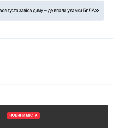
ася густа завіса диму — де впали уламки БпЛА
НОВИНИ МІСТА