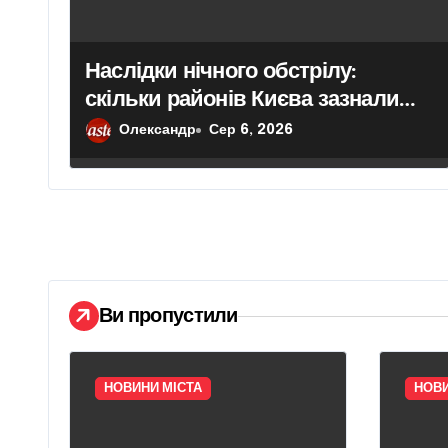
п
и
Наслідки нічного обстрілу:
скільки районів Києва зазнали
с
ударів
Олександр
Сер 6, 2026
і
в
Ви пропустили
НОВИНИ МІСТА
НОВИ