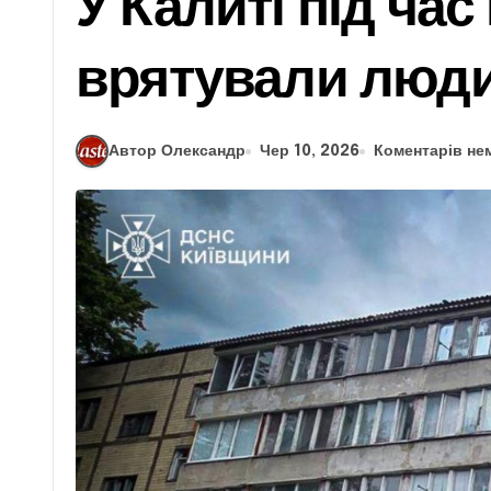
У Калиті під ча
врятували люд
Автор Олександр
Чер 10, 2026
Коментарів не