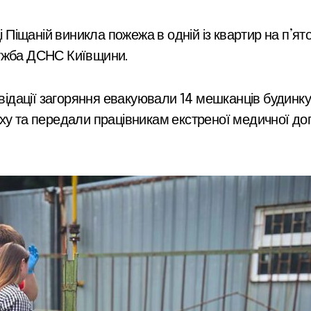
і Піщаній виникла пожежа в одній із квартир на п’я
лужба ДСНС Київщини.
іквідації загоряння евакуювали 14 мешканців будин
ху та передали працівникам екстреної медичної до