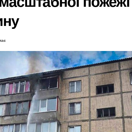
с масштабної пожеж
ину
має