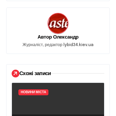
ц
і
я
з
а
Автор
Олександр
п
Журналіст, редактор lybid34.kiev.ua
и
с
і
Схожі записи
в
НОВИНИ МІСТА