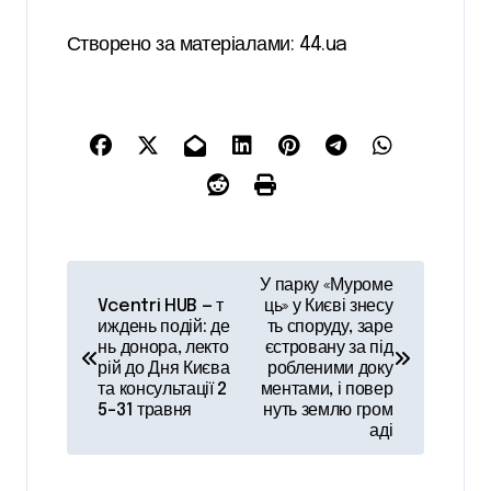
Створено за матеріалами: 44.ua
Н
У парку «Муроме
а
Vcentri HUB — т
ць» у Києві знесу
иждень подій: де
ть споруду, заре
в
нь донора, лекто
єстровану за під
рій до Дня Києва
робленими доку
і
та консультації 2
ментами, і повер
5–31 травня
нуть землю гром
г
аді
а