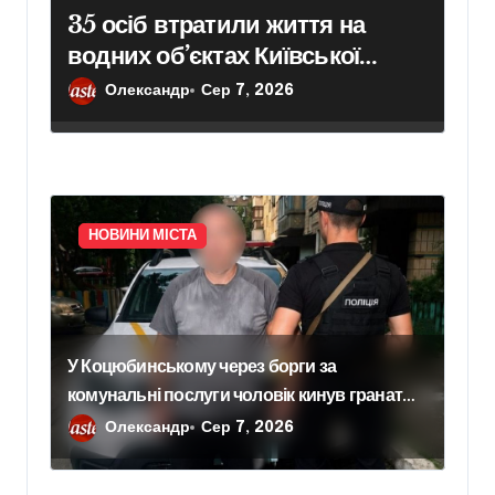
35 осіб втратили життя на
водних об’єктах Київської
області з початку року
Олександр
Сер 7, 2026
НОВИНИ МІСТА
У Коцюбинському через борги за
комунальні послуги чоловік кинув гранату в
офіс підприємства
Олександр
Сер 7, 2026