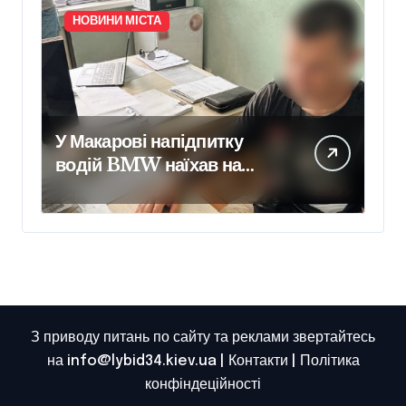
НОВИНИ МІСТА
У Макарові напідпитку
водій BMW наїхав на
мотоцикл із двома
підлітками: йому
повідомили про підозру
З приводу питань по сайту та реклами звертайтесь
на info@lybid34.kiev.ua |
Контакти
|
Політика
конфіндеційності