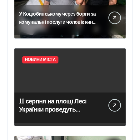
У Коцюбинському через борги за
комунальні послуги чоловік кинув
гранату в офіс підприємства
НОВИНИ МІСТА
11 серпня на площі Лесі
Українки проведуть
очищення пам’ятника
поетесі