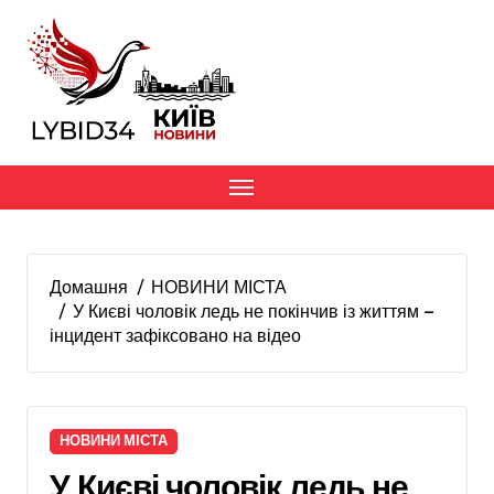
Перейти
до
вмісту
Домашня
НОВИНИ МІСТА
У Києві чоловік ледь не покінчив із життям —
інцидент зафіксовано на відео
НОВИНИ МІСТА
У Києві чоловік ледь не