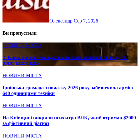
Олександр
Сер 7, 2026
Ви пропустили
НОВИНИ МІСТА
У Києві кінолог зі службовим псом знайшов зниклу 14-
річну школярку
НОВИНИ МІСТА
Ірпінська громада з початку 2026 року забезпечила армію
640 одиницями техніки
НОВИНИ МІСТА
На Київщині викрили психіатра ВЛК, який отримав $2000
за фіктивний діагноз
НОВИНИ МІСТА