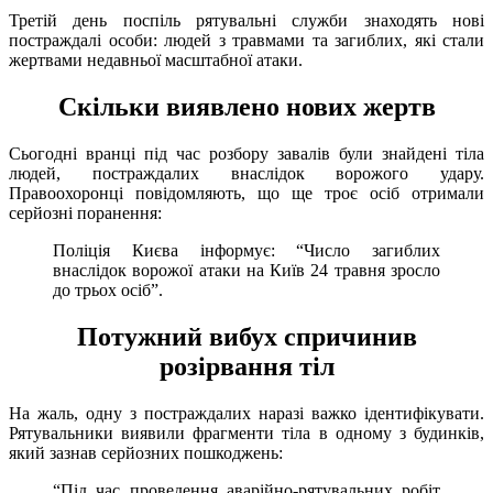
Третій день поспіль рятувальні служби знаходять нові
постраждалі особи: людей з травмами та загиблих, які стали
жертвами недавньої масштабної атаки.
Скільки виявлено нових жертв
Сьогодні вранці під час розбору завалів були знайдені тіла
людей, постраждалих внаслідок ворожого удару.
Правоохоронці повідомляють, що ще троє осіб отримали
серйозні поранення:
Поліція Києва інформує: “Число загиблих
внаслідок ворожої атаки на Київ 24 травня зросло
до трьох осіб”.
Потужний вибух спричинив
розірвання тіл
На жаль, одну з постраждалих наразі важко ідентифікувати.
Рятувальники виявили фрагменти тіла в одному з будинків,
який зазнав серйозних пошкоджень:
“Під час проведення аварійно-рятувальних робіт