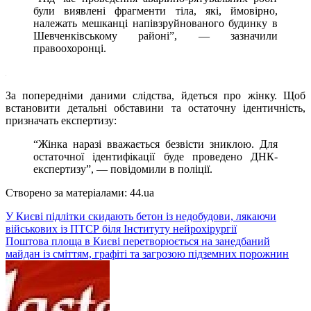
були виявлені фрагменти тіла, які, ймовірно,
належать мешканці напівзруйнованого будинку в
Шевченківському районі”, — зазначили
правоохоронці.
За попередніми даними слідства, йдеться про жінку. Щоб
встановити детальні обставини та остаточну ідентичність,
призначать експертизу:
“Жінка наразі вважається безвісти зниклою. Для
остаточної ідентифікації буде проведено ДНК-
експертизу”, — повідомили в поліції.
Створено за матеріалами: 44.ua
Навігація
У Києві підлітки скидають бетон із недобудови, лякаючи
військових із ПТСР біля Інституту нейрохірургії
записів
Поштова площа в Києві перетворюється на занедбаний
майдан із сміттям, графіті та загрозою підземних порожнин