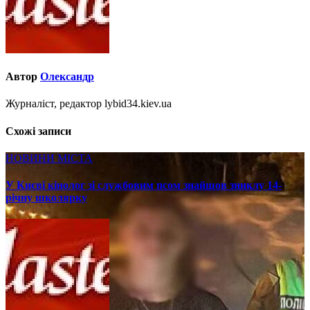
Автор
Олександр
Журналіст, редактор lybid34.kiev.ua
Схожі записи
НОВИНИ МІСТА
У Києві кінолог зі службовим псом знайшов зниклу 14-
річну школярку