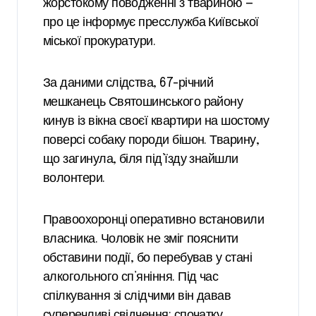
жорстокому поводженні з твариною —
про це інформує пресслужба Київської
міської прокуратури.
За даними слідства, 67-річний
мешканець Святошинського району
кинув із вікна своєї квартири на шостому
поверсі собаку породи бішон. Тварину,
що загинула, біля під’їзду знайшли
волонтери.
Правоохоронці оперативно встановили
власника. Чоловік не зміг пояснити
обставини події, бо перебував у стані
алкогольного сп’яніння. Під час
спілкування зі слідчими він давав
суперечливі свідчення: спочатку