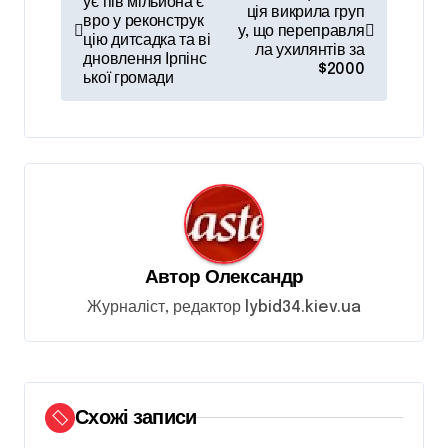
а
ує пів мільйона є
ція викрила груп
вро у реконструк
у, що переправля
в
цію дитсадка та ві
ла ухилянтів за
дновлення Ірпінс
і
$2000
ької громади
г
а
ц
і
я
з
Автор
Олександр
а
Журналіст, редактор lybid34.kiev.ua
п
и
с
Схожі записи
і