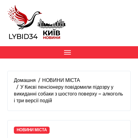
Перейти
до
вмісту
Домашня
НОВИНИ МІСТА
У Києві пенсіонеру повідомили підозру у
викиданні собаки з шостого поверху — алкоголь
і три версії подій
НОВИНИ МІСТА