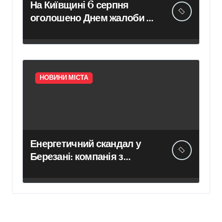
На Київщині 6 серпня
оголошено Днем жалоби за
загиблими внаслідок
нічного обстрілу
НОВИНИ МІСТА
Енергетичний скандал у
Березані: компанія з
російським корінням
продає світло втричі
дорожче