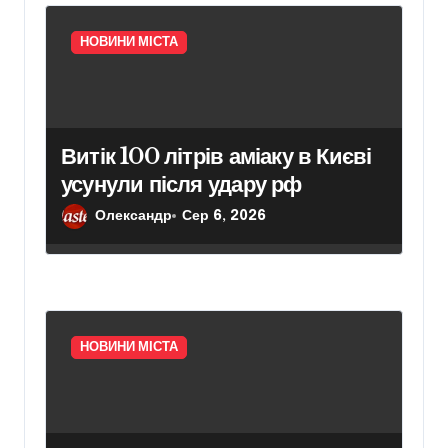
в
НОВИНИ МІСТА
Витік 100 літрів аміаку в Києві
усунули після удару рф
Олександр
Сер 6, 2026
НОВИНИ МІСТА