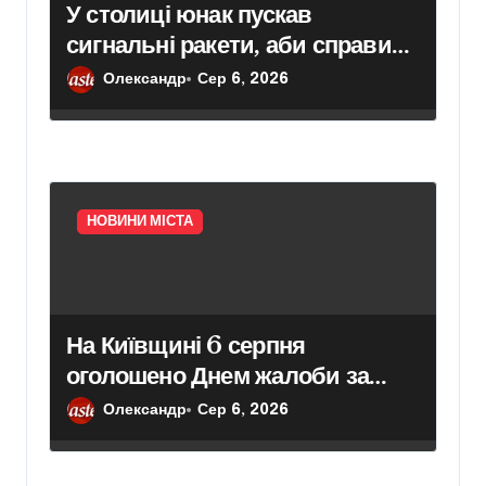
У столиці юнак пускав
сигнальні ракети, аби справити
враження на дівчат: тепер йому
Олександр
Сер 6, 2026
загрожує підозра
НОВИНИ МІСТА
На Київщині 6 серпня
оголошено Днем жалоби за
загиблими внаслідок нічного
Олександр
Сер 6, 2026
обстрілу