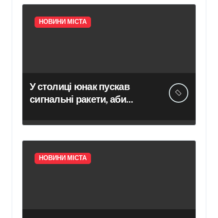
НОВИНИ МІСТА
У столиці юнак пускав
сигнальні ракети, аби
справити враження на
дівчат: тепер йому
загрожує підозра
НОВИНИ МІСТА