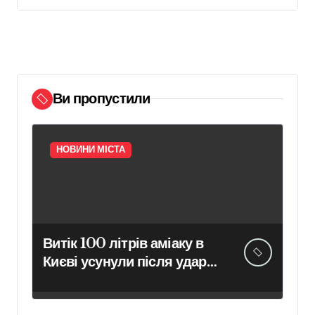
Ви пропустили
НОВИНИ МІСТА
Витік 100 літрів аміаку в
Києві усунули після удару
рф