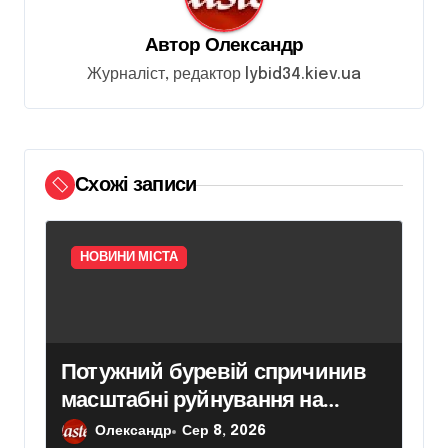
я
з
Автор
Олександр
а
Журналіст, редактор lybid34.kiev.ua
п
и
с
Схожі записи
і
в
НОВИНИ МІСТА
Потужний буревій спричинив
масштабні руйнування на
Київщині
Олександр
Сер 8, 2026