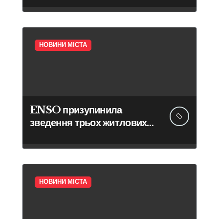
тварин
НОВИНИ МІСТА
ENSO призупинила
зведення трьох житлових
комплексів у столиці
НОВИНИ МІСТА