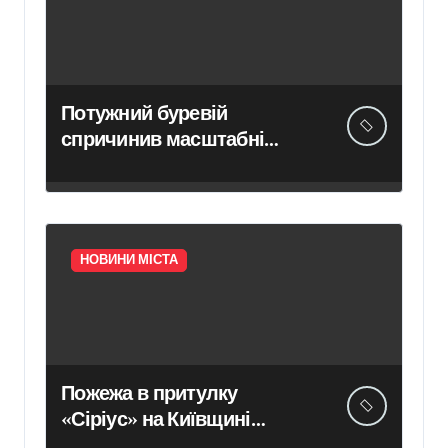
Потужний буревій
спричинив масштабні
руйнування на Київщині
НОВИНИ МІСТА
Пожежа в притулку
«Сіріус» на Київщині
знищила 20 вольєрів для