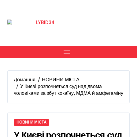
Перейти
до
вмісту
Домашня
НОВИНИ МІСТА
У Києві розпочнеться суд над двома
чоловіками за збут кокаїну, МДМА й амфетаміну
НОВИНИ МІСТА
У Києві розпочнеться суд