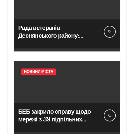
Рада ветеранів
Деснянського району:
підсумки обговорення
актуальних питань
НОВИНИ МІСТА
БЕБ закрило справу щодо
мережі з 39 підпільних
казино в Києві