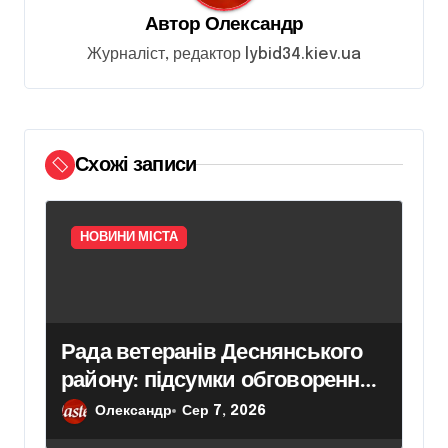
а
Автор
Олександр
п
Журналіст, редактор lybid34.kiev.ua
и
с
і
Схожі записи
в
НОВИНИ МІСТА
Рада ветеранів Деснянського
району: підсумки обговорення
актуальних питань
Олександр
Сер 7, 2026