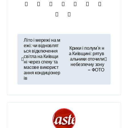
Н
Літо і мережі на м
а
ежі: чи відновлят
Крики і полум’я н
ься відключення
а Київщині: рятув
в
світла на Київщи
альники оточили
ні через спеку та
і
небезпечну зону
масове використ
— ФОТО
ання кондиціонер
г
ів
а
ц
і
я
з