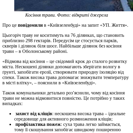
Косіння трави. Фото: відкриті джерела
Про це
повідомили
в «Київзеленбуді» на запит «УП. Життя».
Цьогоріч траву не коситимуть на 76 ділянках, що становить
приблизно 298 гектарів. Передусім це стосується парків,
скверів і ділянок біля шосе. Найбільше ділянок без косіння
трави – в Оболонському районі.
«Відмова від косіння – це свідомий крок до сталого розвитку
міста. Нескошені ділянки допомагають зберігати вологу в
ґрунті, запобігати ерозії, створювати природну ізоляцію від
спеки. Також висока трава допомагає знижувати температуру
в місті влітку», – пояснили в «Київзеленбуді».
Також комунальники детально роз’яснили, чому від косіння
трави не можна відмовитися повністю. Це потрібно у таких
випадках:
захист від кліщів
: нескошена висока трава – ідеальне
середовище для активного розмноження кліщів;
профілактика пожеж
: суха трава легко займається,
тому її скошування запобігає швидкому поширенню