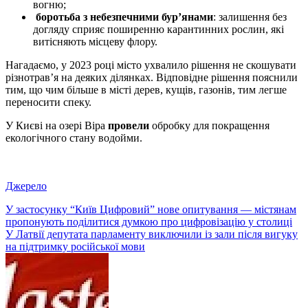
вогню;
боротьба з небезпечними бур’янами
: залишення без
догляду сприяє поширенню карантинних рослин, які
витісняють місцеву флору.
Нагадаємо, у 2023 році місто ухвалило рішення не скошувати
різнотрав’я на деяких ділянках. Відповідне рішення пояснили
тим, що чим більше в місті дерев, кущів, газонів, тим легше
переносити спеку.
У Києві на озері Віра
провели
обробку для покращення
екологічного стану водойми.
Джерело
Навігація
У застосунку “Київ Цифровий” нове опитування — містянам
пропонують поділитися думкою про цифровізацію у столиці
записів
У Латвії депутата парламенту виключили із зали після вигуку
на підтримку російської мови