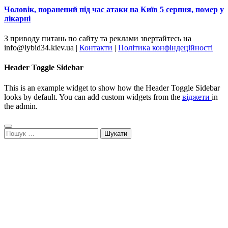
Чоловік, поранений під час атаки на Київ 5 серпня, помер у
лікарні
З приводу питань по сайту та реклами звертайтесь на
info@lybid34.kiev.ua |
Контакти
|
Політика конфіндеційності
Header Toggle Sidebar
This is an example widget to show how the Header Toggle Sidebar
looks by default. You can add custom widgets from the
віджети
in
the admin.
Пошук: