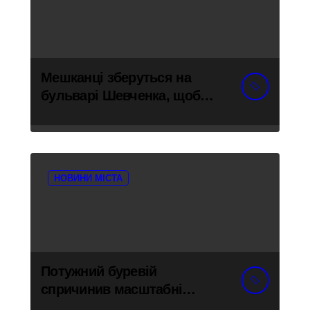
Мешканці зберуться на
бульварі Шевченка, щоб
привернути увагу до
трагедії українців у полоні
НОВИНИ МІСТА
Потужний буревій
спричинив масштабні
руйнування на Київщині