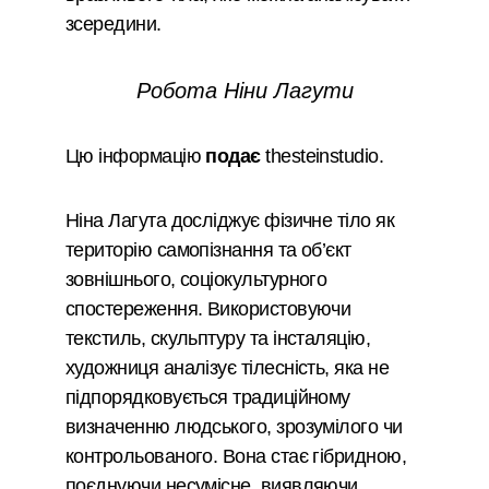
зсередини.
Робота Ніни Лагути
Цю інформацію
подає
thesteinstudio.
Ніна Лагута досліджує фізичне тіло як
територію самопізнання та об’єкт
зовнішнього, соціокультурного
спостереження. Використовуючи
текстиль, скульптуру та інсталяцію,
художниця аналізує тілесність, яка не
підпорядковується традиційному
визначенню людського, зрозумілого чи
контрольованого. Вона стає гібридною,
поєднуючи несумісне, виявляючи