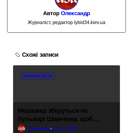
я
Автор
Олександр
з
Журналіст, редактор lybid34.kiev.ua
а
п
и
Схожі записи
с
і
в
НОВИНИ МІСТА
Мешканці зберуться на
бульварі Шевченка, щоб
привернути увагу до трагедії
Олександр
Сер 8, 2026