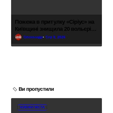
Пожежа в притулку «Сіріус» на
Київщині знищила 20 вольєрів
для тварин
Олександр
Сер 8, 2026
Ви пропустили
НОВИНИ МІСТА