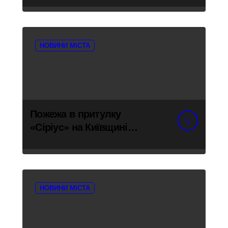
НОВИНИ МІСТА
Пожежа в притулку
«Сіріус» на Київщині
знищила 20 вольєрів для
тварин
НОВИНИ МІСТА