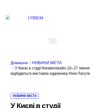
Перейти
до
вмісту
Домашня
НОВИНИ МІСТА
У Києві в студії thesteinstudio 10–27 липня
відбудеться виставка художниці Ніни Лагути
НОВИНИ МІСТА
У Києві в студії