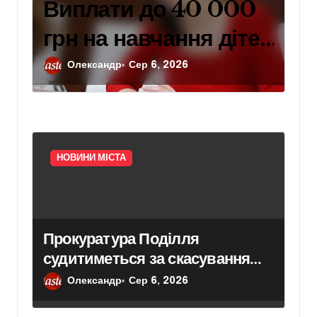
Виплати до 40 000
грн на навчання дітей
захисників: умови
Олександр
Сер 6, 2026
отримання
компенсації у Києві
НОВИНИ МІСТА
Прокуратура Поділля
судитиметься за скасування
права власності на фіктивну
Олександр
Сер 6, 2026
будівлю в центрі Києва