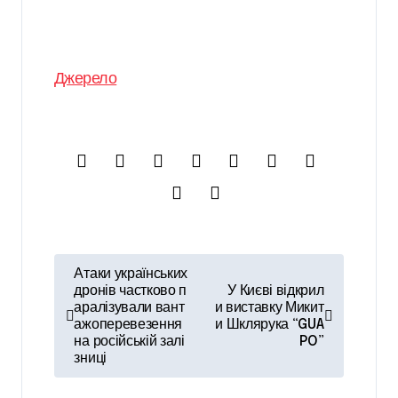
Джерело
Н
Атаки українських
а
дронів частково п
У Києві відкрил
аралізували вант
и виставку Микит
в
ажоперевезення
и Шклярука “GUA
на російській залі
PO”
і
зниці
г