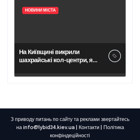
передчасні пологи
НОВИНИ МІСТА
На Київщині викрили
шахрайські кол-центри, які
обманули громадян Чехії
на понад 12 млн грн —
організаторів схеми чекає
суд
З приводу питань по сайту та реклами звертайтесь
на info@lybid34.kiev.ua |
Контакти
|
Політика
конфіндеційності