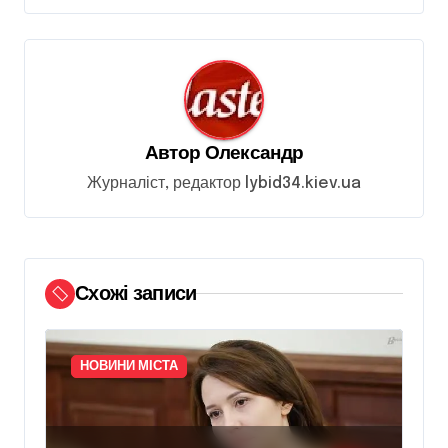
а
ц
і
я
з
Автор
Олександр
а
Журналіст, редактор lybid34.kiev.ua
п
и
с
Схожі записи
і
в
НОВИНИ МІСТА