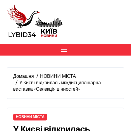
Перейти
до
вмісту
Домашня
НОВИНИ МІСТА
У Києві відкрилась міждисциплінарна
виставка «Селекція цінностей»
НОВИНИ МІСТА
У Києві відкрилась