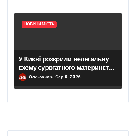
НОВИНИ МІСТА
У Києві розкрили нелегальну
схему сурогатного материнства
для іноземних замовників:
Олександр
Сер 6, 2026
двійня загинула через
передчасні пологи