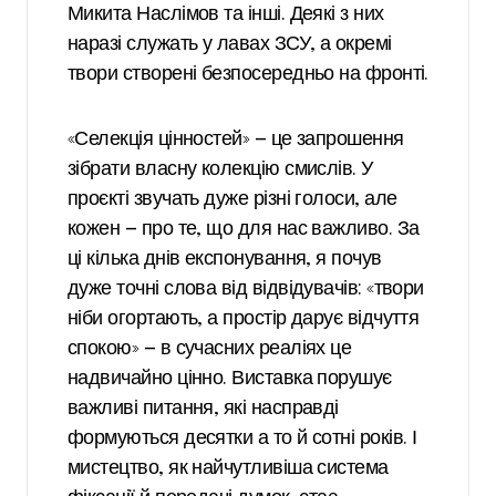
Микита Наслімов та інші. Деякі з них
наразі служать у лавах ЗСУ, а окремі
твори створені безпосередньо на фронті.
«Селекція цінностей» — це запрошення
зібрати власну колекцію смислів. У
проєкті звучать дуже різні голоси, але
кожен — про те, що для нас важливо. За
ці кілька днів експонування, я почув
дуже точні слова від відвідувачів: «твори
ніби огортають, а простір дарує відчуття
спокою» — в сучасних реаліях це
надвичайно цінно. Виставка порушує
важливі питання, які насправді
формуються десятки а то й сотні років. І
мистецтво, як найчутливіша система