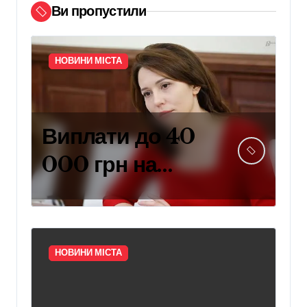
Ви пропустили
НОВИНИ МІСТА
Виплати до 40
000 грн на
навчання дітей
захисників:
умови
НОВИНИ МІСТА
отримання
компенсації у