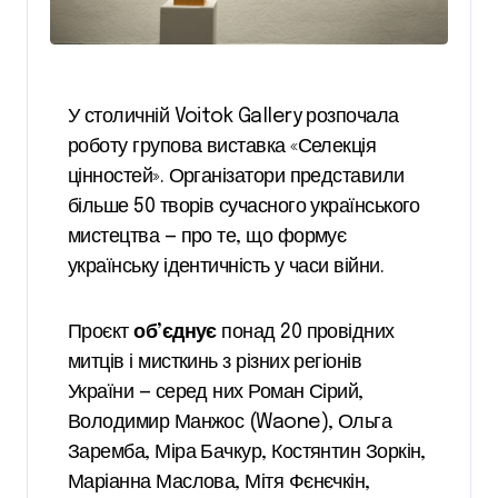
У столичній Voitok Gallery розпочала
роботу групова виставка «Селекція
цінностей». Організатори представили
більше 50 творів сучасного українського
мистецтва — про те, що формує
українську ідентичність у часи війни.
Проєкт
об’єднує
понад 20 провідних
митців і мисткинь з різних регіонів
України — серед них Роман Сірий,
Володимир Манжос (Waone), Ольга
Заремба, Міра Бачкур, Костянтин Зоркін,
Маріанна Маслова, Мітя Фєнєчкін,