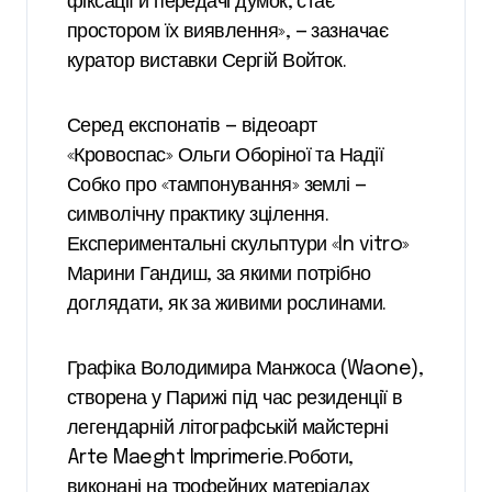
фіксації й передачі думок, стає
простором їх виявлення», — зазначає
куратор виставки Сергій Войток.
Серед експонатів — відеоарт
«Кровоспас» Ольги Оборіної та Надії
Собко про «тампонування» землі —
символічну практику зцілення.
Експериментальні скульптури «In vitro»
Марини Гандиш, за якими потрібно
доглядати, як за живими рослинами.
Графіка Володимира Манжоса (Waone),
створена у Парижі під час резиденції в
легендарній літографській майстерні
Arte Maeght Imprimerie.Роботи,
виконані на трофейних матеріалах