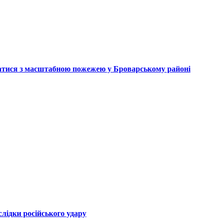
атися з масштабною пожежею у Броварському районі
лідки російського удару