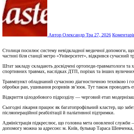
Автор Олександр
Тра 27, 2026
Коментарі
Столиця посилює систему невідкладної медичної допомоги, щоб гарантувати безпеку мешканців і гостей. На базі КНП «Київська міська клінічна лікарня №18», яка розташована в центральній
частині біля станції метро «Університет», відкрився сучасний 
Штат закладу складають досвідчені ортопеди-травматологи та х
спортивних травмах, наслідках ДТП, порізах та інших вулични
Травмпункт обладнаний сучасною діагностичною технікою і гото
обробки ран, ушивання розривів зв’язок. Тут також проводять е
Відкриття цілодобового підрозділу — черговий етап модернізаці
Сьогодні лікарня працює як багатопрофільний кластер, що забез
післяопераційної реабілітації й паліативної підтримки.
Адміністрація підкреслює, що головна мета оновленої служби 
допомогу можна за адресою: м. Київ, бульвар Тараса Шевченка, 1