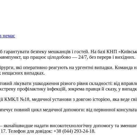
в немає
травмпункт, що працює цілодобово — 24/7, без перерв і вихідних
ірурги, які оперативно реагують на ургентні випадки. Команда 
х нещасних випадках.
вий лікувати ушкодження різного рівня складності: від вправлен
кстрену профілактику інфекцій, зокрема правця й сказу, у випадк
ї КМКЛ №18, медичної установи з довгою історією, яка веде свій 
печує повний цикл медичної допомоги: від первинної консультаці
— якнайшвидше надати високотехнологічну допомогу та зменшити
7. Телефон для довідок: +38 (044) 293-24-18.