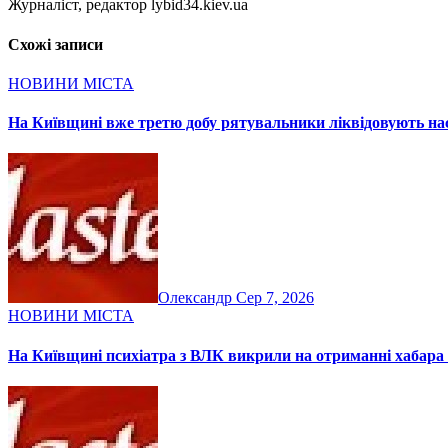
Журналіст, редактор lybid34.kiev.ua
Схожі записи
НОВИНИ МІСТА
На Київщині вже третю добу рятувальники ліквідовують нас
Олександр
Сер 7, 2026
НОВИНИ МІСТА
На Київщині психіатра з ВЛК викрили на отриманні хабара 